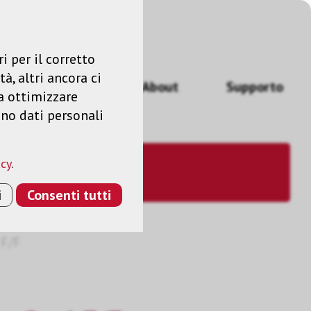
Accedere
IT
i per il corretto
à, altri ancora ci
izi
News
About
Supporto
a ottimizzare
ano dati personali
acy
.
i
Consenti tutti
F/F