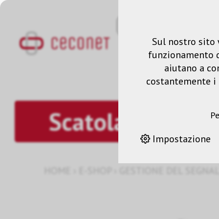
Sul nostro sito 
funzionamento del
aiutano a co
costantemente i n
Scatola di giun
Pe
Impostazione
HOME
›
E-SHOP
›
GESTIONE DEL SEGNA