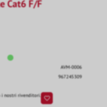
e Cat6 F/F
AVM-0006
967245309
i nostri rivenditori.