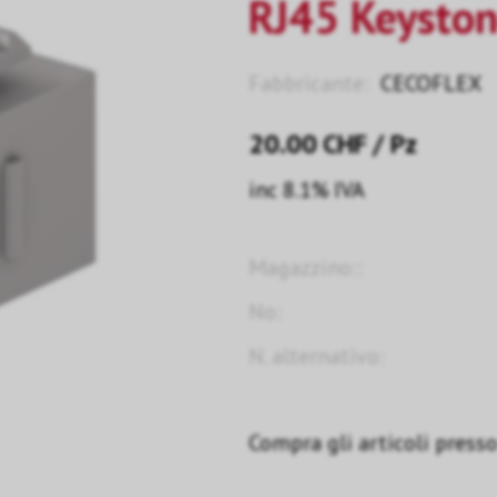
RJ45 Keyston
Fabbricante:
CECOFLEX
20.00
CHF
/ Pz
inc 8.1% IVA
Magazzino::
No:
N. alternativo:
Compra gli articoli presso 