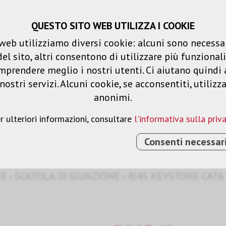
QUESTO SITO WEB UTILIZZA I COOKIE
Carrello spesa
Liste dei desideri
web utilizziamo diversi cookie: alcuni sono necessar
 sito, altri consentono di utilizzare più funzionalit
Prodotti
Soluzioni
Serv
mprendere meglio i nostri utenti. Ci aiutano quindi 
ostri servizi. Alcuni cookie, se acconsentiti, utilizz
anonimi.
zione
r ulteriori informazioni, consultare
l'informativa sulla priv
Consenti necessar
LE
›
SCATOLA DI GIUNZIONE
›
RJ45 KEYSTONE CAT6 