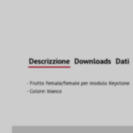
Descrizzione
Downloads
Dati
- Frutto female/female per modulo Keystone
- Colore: bianco