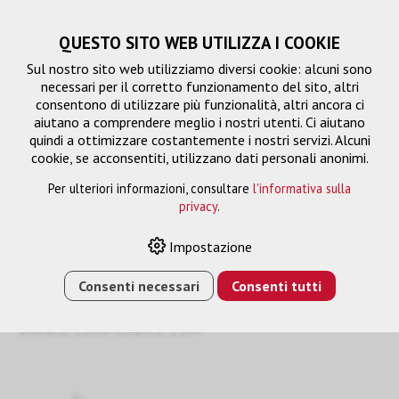
QUESTO SITO WEB UTILIZZA I COOKIE
Sul nostro sito web utilizziamo diversi cookie: alcuni sono
necessari per il corretto funzionamento del sito, altri
consentono di utilizzare più funzionalità, altri ancora ci
aiutano a comprendere meglio i nostri utenti. Ci aiutano
quindi a ottimizzare costantemente i nostri servizi. Alcuni
cookie, se acconsentiti, utilizzano dati personali anonimi.
Per ulteriori informazioni, consultare
l'informativa sulla
privacy
.
Cavo di collegamento
Impostazione
Consenti necessari
Consenti tutti
HOME
›
E-SHOP
›
GESTIONE DEL SEGNALE
›
CAVO DI
COLLEGAMENTO
›
CAT6A ROUND-PATCH U-UTP/LSZH,
BIANCO, CODIFICABILE, 2.0M