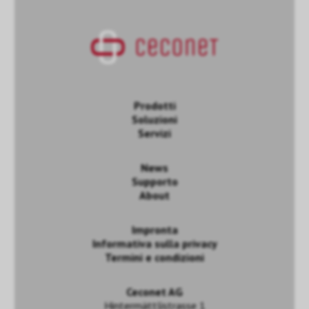
Prodotti
Soluzioni
Servizi
News
Supporto
About
Impronta
Informativa sulla privacy
Termini e condizioni
Ceconet AG
Hintermättlistrasse 1