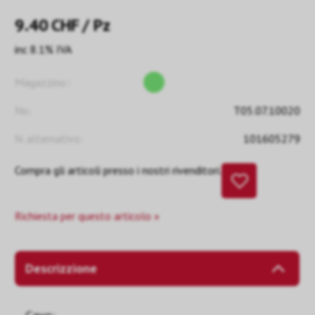
9.40
CHF
/ Pz
inc 8.1% IVA
Magazzino::
No:
T05.07.10020
N. alternativo:
101605279
Compra gli articoli presso i nostri rivenditori.
Richiesta per questo articolo »
Descrizzione