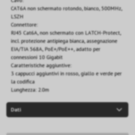
Cavo:
CAT6A non schermato rotondo, bianco, 500MHz,
LSZH
Connettore:
RJ45 Cat6A, non schermato con LATCH-Protect,
incl. protezione antipiega bianca, assegnazione
EIA/TIA 568A, PoE+/PoE++, adatto per
connessioni 10 Gigabit
Caratteristiche aggiuntive:
3 cappucci aggiuntivi in rosso, giallo e verde per
la codifica
Lunghezza: 2.0m
Dati