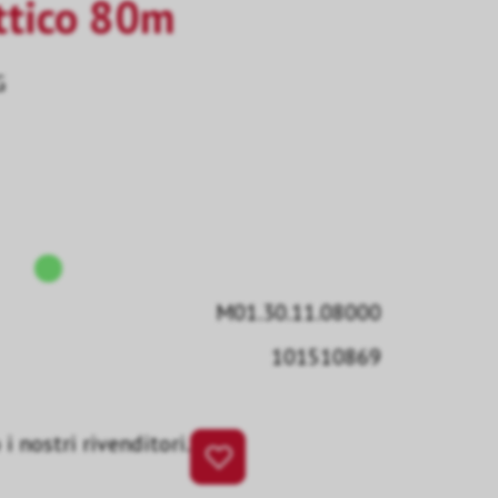
ttico 80m
G
M01.30.11.08000
101510869
i nostri rivenditori.