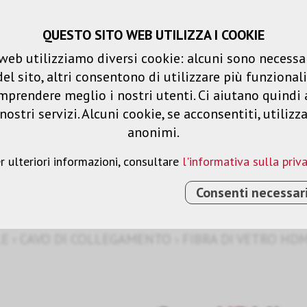
QUESTO SITO WEB UTILIZZA I COOKIE
Carrello spesa
Liste dei desideri
web utilizziamo diversi cookie: alcuni sono necessar
 sito, altri consentono di utilizzare più funzionalit
Prodotti
Soluzioni
Serv
mprendere meglio i nostri utenti. Ci aiutano quindi 
ostri servizi. Alcuni cookie, se acconsentiti, utilizz
anonimi.
HDMI-HDMI
r ulteriori informazioni, consultare
l'informativa sulla priv
Consenti necessar
LE
›
CAVO DI COLLEGAMENTO
›
FIBRA DI VETRO HD