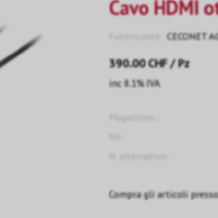
Cavo HDMI o
Fabbricante:
CECONET A
390.00
CHF
/ Pz
inc 8.1% IVA
Magazzino::
No:
N. alternativo:
Compra gli articoli presso 