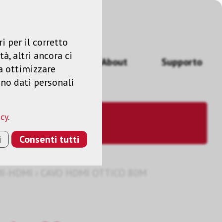
Accedere
IT
i per il corretto
à, altri ancora ci
izi
News
About
Supporto
a ottimizzare
ano dati personali
acy
.
i
Consenti tutti
MI-HDMI
›
CAVO HDMI OTTICO 80M