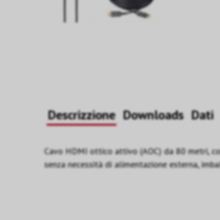
Descrizzione
Downloads
Dati
Cavo HDMI ottico attivo (AOC) da 80 metri, c
senza necessità di alimentazione esterna, imba