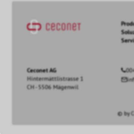
Prod
Solu
Servi
Ceconet AG
00
Hintermättlistrasse 1
in
CH - 5506 Mägenwil
© by
C