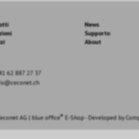
otti
News
zioni
Supporto
zi
About
41 62 887 27 37
fo@ceconet.ch
®
econet AG
|
blue office
E-Shop - Developed by
Com