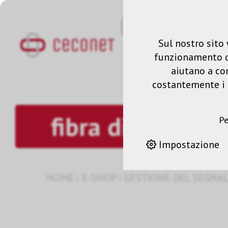
Sul nostro sito 
funzionamento del
aiutano a co
costantemente i n
fibra di vetro 
Pe
Impostazione
HOME
›
E-SHOP
›
GESTIONE DEL SEGNA