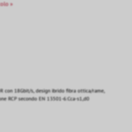
colo »
on 18Gbit/s, design ibrido fibra ottica/rame,
cazione RCP secondo EN 13501-6:Cca-s1,d0