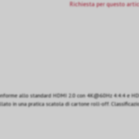
Richiesta per questo arti
onforme allo standard HDMI 2.0 con 4K@60Hz 4:4:4 e HDR c
llato in una pratica scatola di cartone roll-off. Classifi