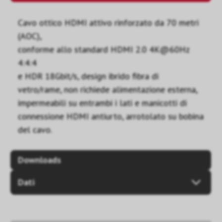
Cavo ottico HDMI attivo rinforzato da 70 metri
(AOC),
conforme allo standard HDMI 2.0 4K@60Hz
4:4:4
e HDR 18Gbit/s, design ibrido fibra di
vetro/rame, non richiede alimentazione esterna,
impermeabili su entrambi i lati e manicotti di
connessione HDMI antiurto, arrotolato su bobina
del cavo.
Downloads
Dati