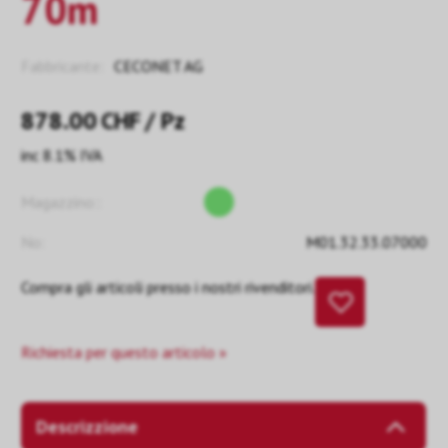
70m
Fabbricante:
CECONET AG
878.00
CHF
/ Pz
inc 8.1% IVA
Magazzino::
No:
M01.32.33.07000
Compra gli articoli presso i nostri rivenditori.
Richiesta per questo articolo »
Descrizzione