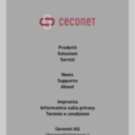
Prodotti
Soluzioni
Servizi
News
Supporto
About
Impronta
Informativa sulla privacy
Termini e condizioni
Ceconet AG
Hintermättlistrasse 1