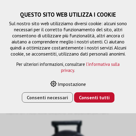
QUESTO SITO WEB UTILIZZA I COOKIE
Sul nostro sito web utilizziamo diversi cookie: alcuni sono
necessari per il corretto funzionamento del sito, altri
consentono di utilizzare più funzionalità, altri ancora ci
aiutano a comprendere meglio i nostri utenti. Ci aiutano
quindi a ottimizzare costantemente i nostri servizi. Alcuni
cookie, se acconsentiti, utilizzano dati personali anonimi.
Per ulteriori informazioni, consultare
l'informativa sulla
privacy
.
fibra di vetro HDMI-HDMI
Impostazione
Consenti necessari
Consenti tutti
HOME
›
E-SHOP
›
GESTIONE DEL SEGNALE
›
CAVO DI
COLLEGAMENTO
›
FIBRA DI VETRO HDMI-HDMI
›
CAVO
HDMI OTTICO RINFORZATO SU BOBINA DA 70M