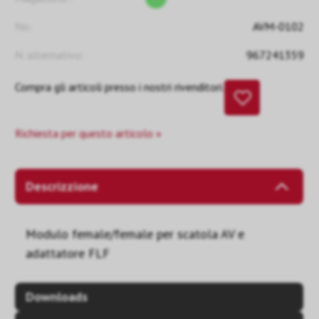
No:
AVM-0102
N. alternativo:
967241359
Compra gli articoli presso i nostri rivenditori.
Richiesta per questo articolo »
Descrizzione
Modulo female/female per scatola AV e
adattatore FLF
Downloads