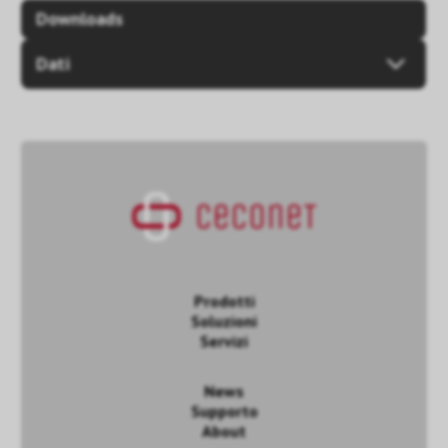
Downloads
Dati
Prodotti
Soluzioni
Servizi
News
Supporto
About