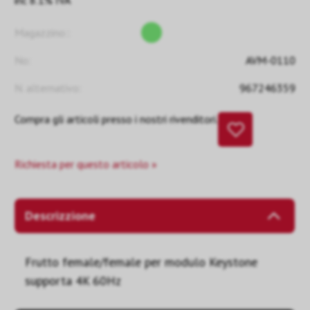
inc 8.1% IVA
Magazzino::
No:
AVM-0110
N. alternativo:
967246359
Compra gli articoli presso i nostri rivenditori.
Richiesta per questo articolo »
Descrizzione
Frutto female/female per modulo Keystone
supporta 4K 60Hz