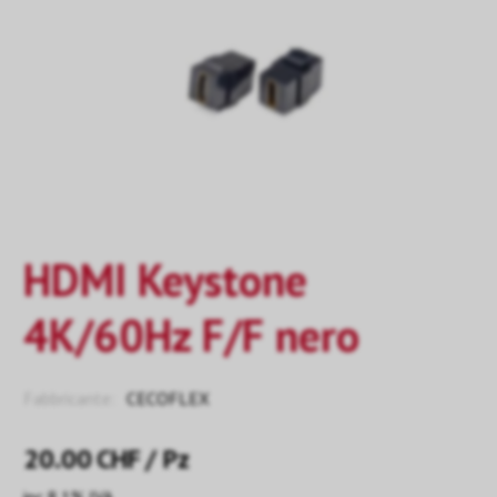
HDMI Keystone
4K/60Hz F/F nero
Fabbricante:
CECOFLEX
20.00
CHF
/ Pz