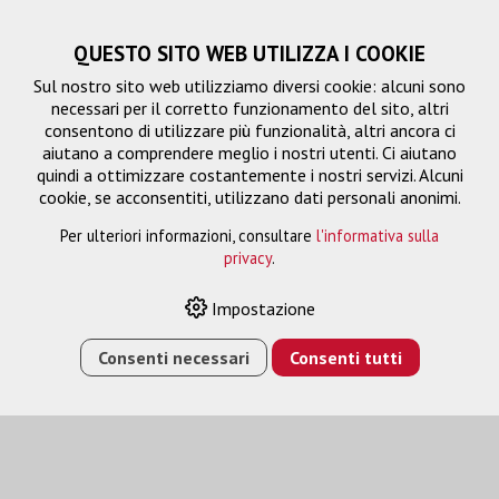
QUESTO SITO WEB UTILIZZA I COOKIE
Sul nostro sito web utilizziamo diversi cookie: alcuni sono
necessari per il corretto funzionamento del sito, altri
consentono di utilizzare più funzionalità, altri ancora ci
aiutano a comprendere meglio i nostri utenti. Ci aiutano
quindi a ottimizzare costantemente i nostri servizi. Alcuni
cookie, se acconsentiti, utilizzano dati personali anonimi.
Per ulteriori informazioni, consultare
l'informativa sulla
privacy
.
Scatola di giunzione
Impostazione
Consenti necessari
Consenti tutti
HOME
›
E-SHOP
›
GESTIONE DEL SEGNALE
›
SCATOLA DI
GIUNZIONE
›
HDMI KEYSTONE 4K/60HZ F/F NERO