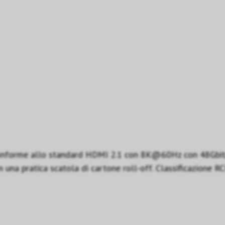
onforme allo standard HDMI 2.1 con 8K@60Hz con 48Gbit/s,
in una pratica scatola di cartone roll-off. Classificazion