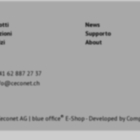
otti
News
zioni
Supporto
zi
About
41 62 887 27 37
fo@ceconet.ch
®
econet AG
|
blue office
E-Shop - Developed by
Com