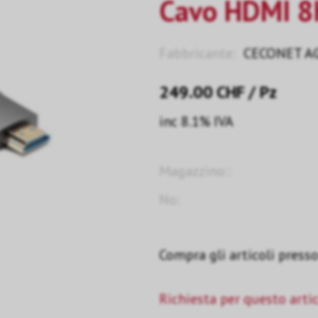
Cavo HDMI 8
Fabbricante:
CECONET A
249.00
CHF
/ Pz
inc 8.1% IVA
Magazzino::
No:
Compra gli articoli presso 
Richiesta per questo arti