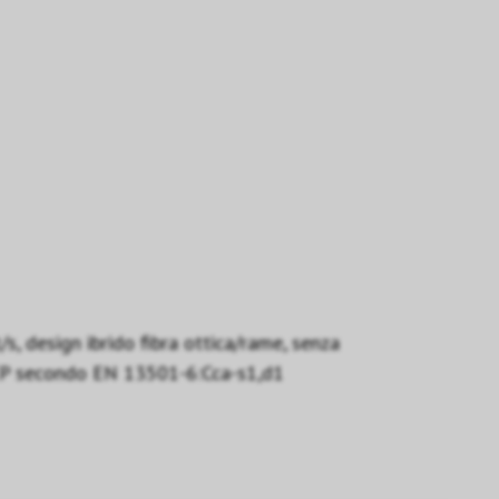
 design ibrido fibra ottica/rame, senza
e RCP secondo EN 13501-6:Cca-s1,d1