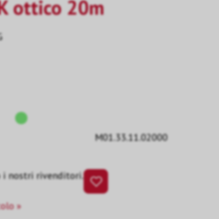
K ottico 20m
G
M01.33.11.02000
i nostri rivenditori.
colo »