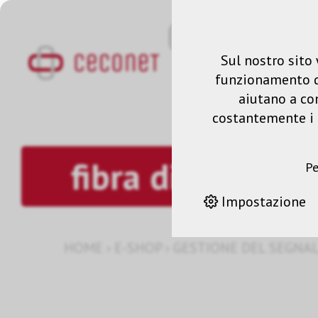
Sul nostro sito 
funzionamento del
aiutano a co
costantemente i n
fibra di vetro 
Pe
Impostazione
HOME
›
E-SHOP
›
GESTIONE DEL SEGNA