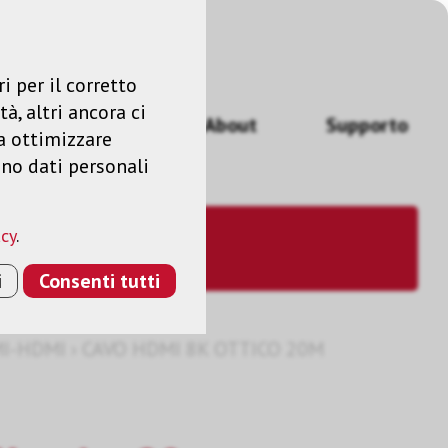
Accedere
IT
i per il corretto
à, altri ancora ci
izi
News
About
Supporto
a ottimizzare
ano dati personali
acy
.
i
Consenti tutti
MI-HDMI
›
CAVO HDMI 8K OTTICO 20M