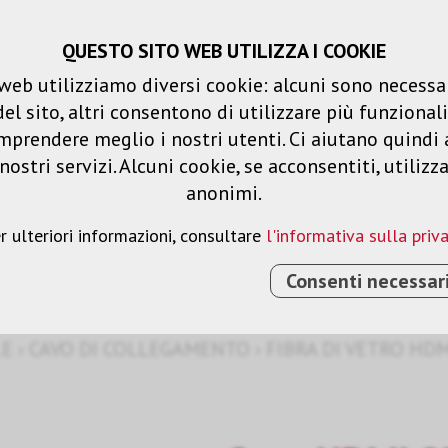
QUESTO SITO WEB UTILIZZA I COOKIE
Carrello spesa
Liste dei desideri
web utilizziamo diversi cookie: alcuni sono necessar
 sito, altri consentono di utilizzare più funzionalit
Prodotti
Soluzioni
Serv
mprendere meglio i nostri utenti. Ci aiutano quindi 
ostri servizi. Alcuni cookie, se acconsentiti, utilizz
anonimi.
HDMI-HDMI
r ulteriori informazioni, consultare
l'informativa sulla priv
Consenti necessar
LE
›
CAVO DI COLLEGAMENTO
›
FIBRA DI VETRO HD