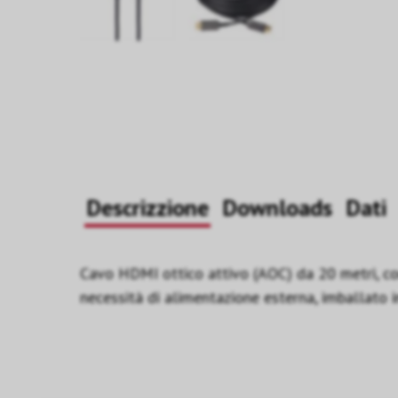
Descrizzione
Downloads
Dati
Cavo HDMI ottico attivo (AOC) da 20 metri, c
necessità di alimentazione esterna, imballato 