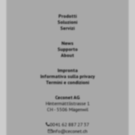
Prodotti
Soluzioni
Servizi
News
Supporto
About
Impronta
Informativa sulla privacy
Termini e condizioni
Ceconet AG
Hintermättlistrasse 1
CH - 5506 Mägenwil
0041 62 887 27 37
info@ceconet.ch