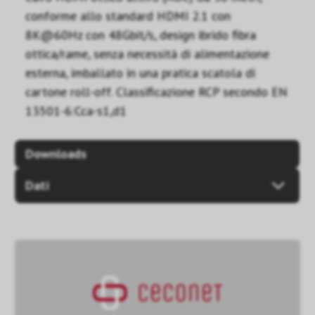
conforme allo standard HDMI 2.1 con
8K@60Hz con 48Gbit/s, design ibrido fibra
ottica/rame, senza necessità di alimentazione
esterna, imballato in una pratica scatola di
cartone roll-off. Classificazione RCP secondo EN
13501-6:Cca-s1,d1
Downloads
Dati