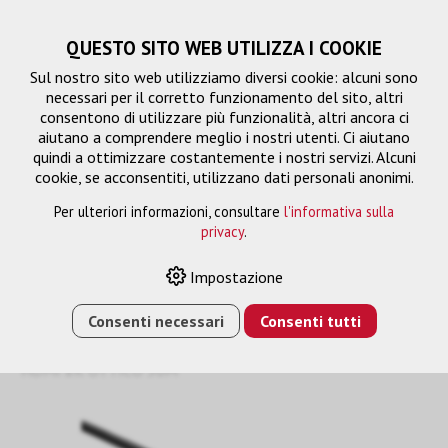
QUESTO SITO WEB UTILIZZA I COOKIE
Sul nostro sito web utilizziamo diversi cookie: alcuni sono
necessari per il corretto funzionamento del sito, altri
consentono di utilizzare più funzionalità, altri ancora ci
aiutano a comprendere meglio i nostri utenti. Ci aiutano
quindi a ottimizzare costantemente i nostri servizi. Alcuni
cookie, se acconsentiti, utilizzano dati personali anonimi.
Per ulteriori informazioni, consultare
l'informativa sulla
privacy
.
fibra di vetro HDMI-HDMI
Impostazione
Consenti necessari
Consenti tutti
HOME
›
E-SHOP
›
GESTIONE DEL SEGNALE
›
CAVO DI
COLLEGAMENTO
›
FIBRA DI VETRO HDMI-HDMI
›
CAVO
HDMI 8K OTTICO 30M