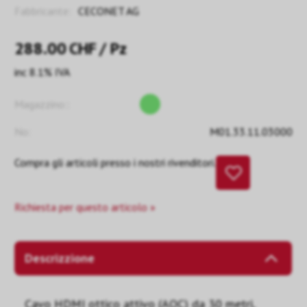
Fabbricante:
CECONET AG
288.00
CHF
/ Pz
inc 8.1% IVA
Magazzino::
No:
M01.33.11.03000
Compra gli articoli presso i nostri rivenditori.
Richiesta per questo articolo »
Descrizzione
Cavo HDMI ottico attivo (AOC) da 30 metri,