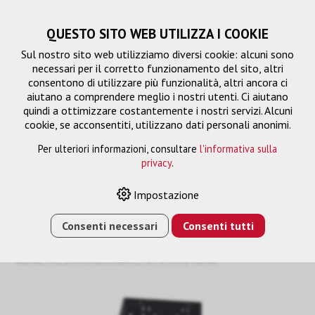
QUESTO SITO WEB UTILIZZA I COOKIE
Sul nostro sito web utilizziamo diversi cookie: alcuni sono
necessari per il corretto funzionamento del sito, altri
consentono di utilizzare più funzionalità, altri ancora ci
aiutano a comprendere meglio i nostri utenti. Ci aiutano
quindi a ottimizzare costantemente i nostri servizi. Alcuni
cookie, se acconsentiti, utilizzano dati personali anonimi.
Per ulteriori informazioni, consultare
l'informativa sulla
privacy
.
Soluzione di montaggio
Impostazione
Consenti necessari
Consenti tutti
HOME
›
E-SHOP
›
SOLUZIONE DI MONTAGGIO
›
ELEVATORE A PARETE A PAVIMENTO XXL/86"/120
KG/ALTEZZA REGOLABILE 870 MM/NERO