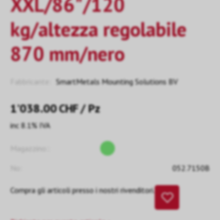
XXL/86"/120
kg/altezza regolabile
870 mm/nero
Fabbricante:
SmartMetals Mounting Solutions BV
1’038.00
CHF
/ Pz
inc 8.1% IVA
Magazzino::
No:
052.7150B
Compra gli articoli presso i nostri rivenditori.