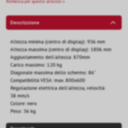
Richiesta per questo articolo »
Descrizzione
Altezza minima (centro di display): 936 mm
Altezza massima (centro di display): 1806 mm
Aggiustamento dell'altezza: 870mm
Carico massimo: 120 kg
Diagonale massima dello schermo: 86"
Compatibilità VESA: max. 800x600
Regolazione elettrica dell'altezza, velocità:
38 mm/s
Colore: nero
Peso: 36 kg