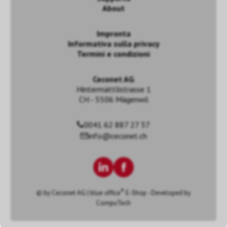
About
Impronta
Informativa sulla privacy
Termini e condizioni
Ceconet AG
Hintermättlistrasse 1
CH - 5506 Mägenwil
0041 62 887 27 37
info@ceconet.ch
®
© by
Ceconet AG
|
blue office
E-Shop - Developed by
CompuTech