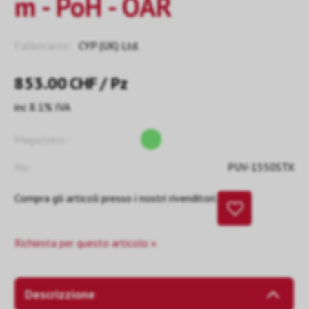
m - PoH - OAR
Fabbricante:
CYP (UK) Ltd.
853.00
CHF
/ Pz
inc 8.1% IVA
Magazzino::
No:
PUV-1550STX
Compra gli articoli presso i nostri rivenditori.
Richiesta per questo articolo »
Descrizzione