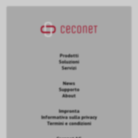
Prodotti
Soluzioni
Servizi
News
Supporto
About
Impronta
Informativa sulla privacy
Termini e condizioni