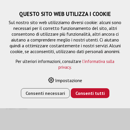
QUESTO SITO WEB UTILIZZA I COOKIE
Sul nostro sito web utilizziamo diversi cookie: alcuni sono
necessari per il corretto funzionamento del sito, altri
consentono di utilizzare più funzionalità, altri ancora ci
aiutano a comprendere meglio i nostri utenti. Ci aiutano
quindi a ottimizzare costantemente i nostri servizi. Alcuni
cookie, se acconsentiti, utilizzano dati personali anonimi.
Per ulteriori informazioni, consultare
l'informativa sulla
privacy
.
Gestione del segnale
Impostazione
Consenti necessari
Consenti tutti
HOME
›
E-SHOP
›
GESTIONE DEL SEGNALE
›
TRANSMETTITORE HDMI - HDBASET- 5-PLAY - 100 M -
POH - OAR