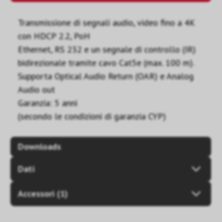
Transmissione di segnali audio, video fino a 4K
con HDCP 2.2, PoH
Ethernet, RS 232 e un segnale di controllo (IR)
bidirezionale tramite cavo Cat5e (max. 100 m).
Supporta Optical Audio Return (OAR) e Analog
Audio out
Garanzia: 5 anni
(secondo le condizioni di garanzia CYP)
Downloads
Dati
Accessori (1)