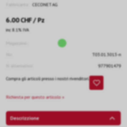
Fabbricante:
CECONET AG
6.00
CHF
/ Pz
inc 8.1% IVA
Magazzino::
No:
T03.01.3013-n
N. alternativo:
977901479
Compra gli articoli presso i nostri rivenditori.
Richiesta per questo articolo »
Descrizzione