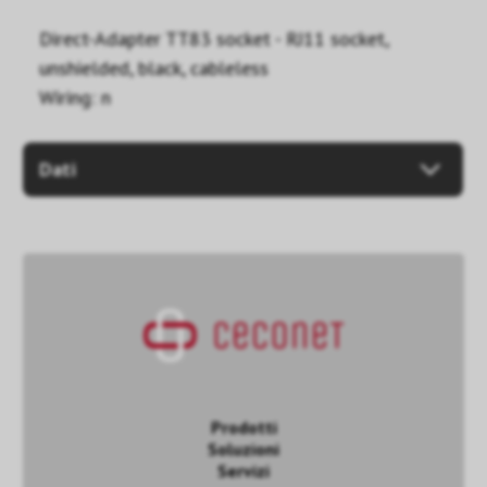
Direct-Adapter TT83 socket - RJ11 socket,
unshielded, black, cableless
Wiring: n
Dati
Prodotti
Soluzioni
Servizi