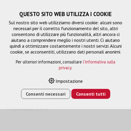
QUESTO SITO WEB UTILIZZA I COOKIE
Sul nostro sito web utilizziamo diversi cookie: alcuni sono
necessari per il corretto funzionamento del sito, altri
consentono di utilizzare più funzionalità, altri ancora ci
aiutano a comprendere meglio i nostri utenti. Ci aiutano
quindi a ottimizzare costantemente i nostri servizi. Alcuni
cookie, se acconsentiti, utilizzano dati personali anonimi.
Per ulteriori informazioni, consultare
l'informativa sulla
privacy
.
TT83-RJ11
Impostazione
Consenti necessari
Consenti tutti
HOME
›
E-SHOP
›
FTTH/RETE
›
ADATTORI
›
ADATTATORE
1 CONTATTO
›
TT83-RJ11
›
DIRECTADAPTER
TT83F/RJ11F UTP N