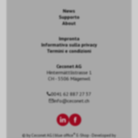
News
Supporto
About
Impronta
Informativa sulla privacy
Termini e condizioni
Ceconet AG
Hintermättlistrasse 1
CH - 5506 Mägenwil
0041 62 887 27 37
info@ceconet.ch
®
© by
Ceconet AG
|
blue office
E-Shop - Developed by