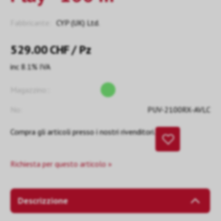
Fabbricante:
CYP (UK) Ltd.
529.00
CHF
/ Pz
inc 8.1% IVA
Magazzino::
No:
PUV-2100RX-AVLC
Compra gli articoli presso i nostri rivenditori.
Richiesta per questo articolo »
Descrizzione