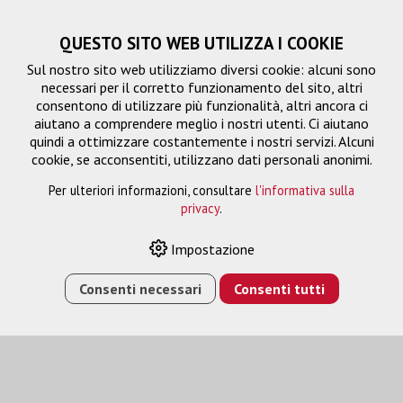
QUESTO SITO WEB UTILIZZA I COOKIE
Sul nostro sito web utilizziamo diversi cookie: alcuni sono
necessari per il corretto funzionamento del sito, altri
consentono di utilizzare più funzionalità, altri ancora ci
aiutano a comprendere meglio i nostri utenti. Ci aiutano
quindi a ottimizzare costantemente i nostri servizi. Alcuni
cookie, se acconsentiti, utilizzano dati personali anonimi.
Per ulteriori informazioni, consultare
l'informativa sulla
privacy
.
Gestione del segnale
Impostazione
Consenti necessari
Consenti tutti
HOME
›
E-SHOP
›
GESTIONE DEL SEGNALE
›
RICEVUTORE
HDMI - HDBASET 2.0 - HDR - 5-PLAY - 100 M