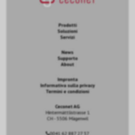
Prodotti
Soluzioni
Servizi
News
Supporto
About
Impronta
Informativa sulla privacy
Termini e condizioni
Ceconet AG
Hintermättlistrasse 1
CH - 5506 Mägenwil
0041 62 887 27 37