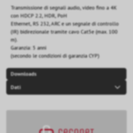
Transmissione di segnali audio, video fino a 4K
con HDCP 2.2, HDR, PoH
Ethernet, RS 232, ARC e un segnale di controllo
(IR) bidirezionale tramite cavo Cat5e (max. 100
m).
Garanzia: 5 anni
(secondo le condizioni di garanzia CYP)
Downloads
Dati