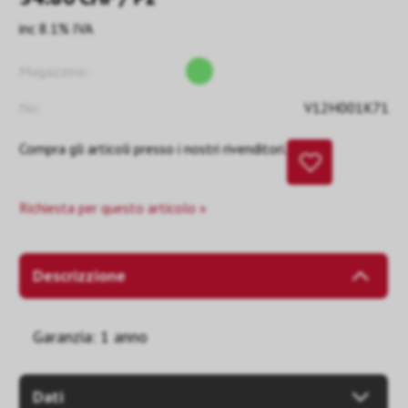
inc 8.1% IVA
Magazzino::
No:
V12H001K71
Compra gli articoli presso i nostri rivenditori.
Richiesta per questo articolo »
Descrizzione
Garanzia: 1 anno
Dati