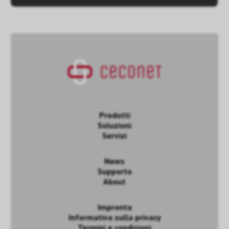
Prodotti
Soluzioni
Servizi
News
Supporto
About
Impronta
Informativa sulla privacy
Termini e condizioni