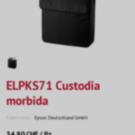
ELPKS71 Custodia
morbida
Fabbricante:
Epson Deutschland GmbH
34.80
CHF
/ Pz