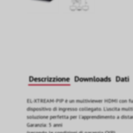
Descrizzione
Downloads
Dati
EL-XTREAM-PIP è un multiviewer HDMI con funzi
dispositivo di ingresso collegato. L'uscita mult
soluzione perfetta per l'apprendimento a dista
Garanzia: 5 anni
(secondo le condizioni di garanzia CYP)