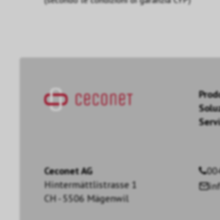
Prod
Solu
Servi
Ceconet AG
00
Hintermättlistrasse 1
in
CH - 5506 Mägenwil