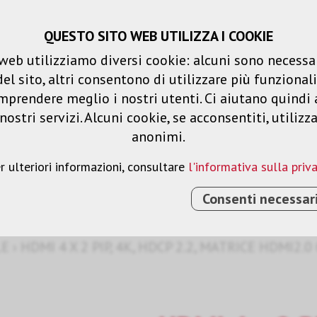
QUESTO SITO WEB UTILIZZA I COOKIE
Carrello spesa
Liste dei desideri
web utilizziamo diversi cookie: alcuni sono necessar
 sito, altri consentono di utilizzare più funzionalit
Prodotti
Soluzioni
Serv
mprendere meglio i nostri utenti. Ci aiutano quindi 
ostri servizi. Alcuni cookie, se acconsentiti, utilizz
anonimi.
gnale
r ulteriori informazioni, consultare
l'informativa sulla priv
Consenti necessar
LE
›
HDMI 4 X 2 PIP, 4K, HDCP 2.2, MATRICE HDMI2.