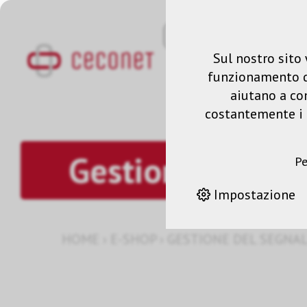
Sul nostro sito 
funzionamento del
aiutano a co
costantemente i n
Gestione del se
Pe
Impostazione
HOME
›
E-SHOP
›
GESTIONE DEL SEGNA