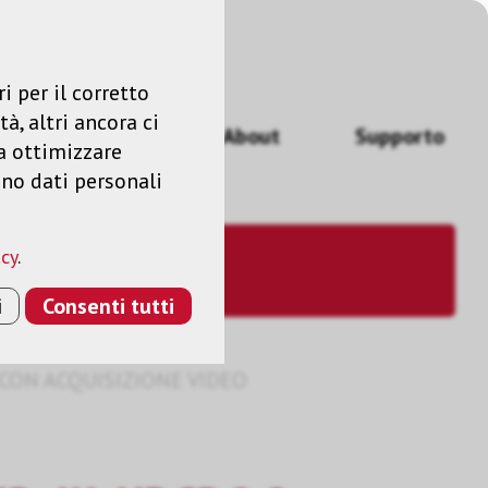
Accedere
IT
i per il corretto
à, altri ancora ci
izi
News
About
Supporto
a ottimizzare
ano dati personali
acy
.
i
Consenti tutti
0 CON ACQUISIZIONE VIDEO