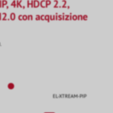
P, 4K, HDCP 2.2,
2.0 con acquisizione
.
EL-XTREAM-PIP