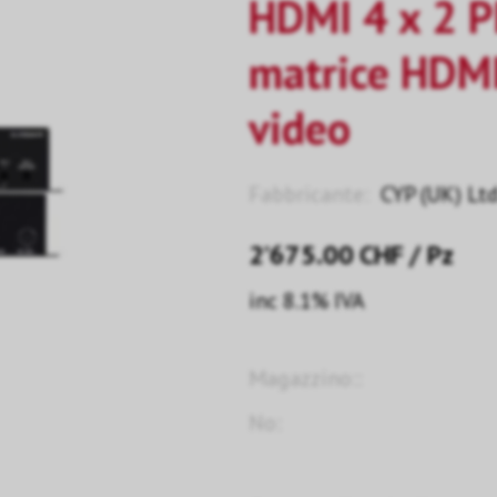
HDMI 4 x 2 PI
matrice HDMI
video
Fabbricante:
CYP (UK) Ltd
2’675.00
CHF
/ Pz
inc 8.1% IVA
Magazzino::
No: