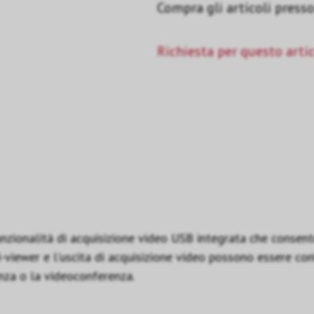
Compra gli articoli presso 
Richiesta per questo arti
onalità di acquisizione video USB integrata che consente 
i-viewer e l'uscita di acquisizione video possono essere conf
nza o la videoconferenza.