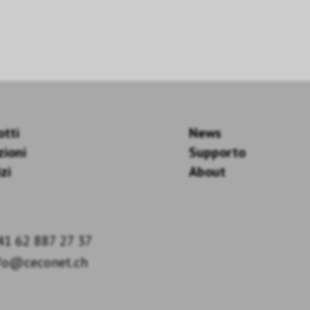
otti
News
zioni
Supporto
zi
About
41 62 887 27 37
fo@ceconet.ch