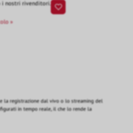
i nostri rivenditori.
colo »
la registrazione dal vivo o lo streaming del
igurati in tempo reale, il che lo rende la