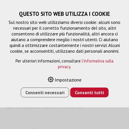
QUESTO SITO WEB UTILIZZA I COOKIE
Sul nostro sito web utilizziamo diversi cookie: alcuni sono
necessari per il corretto funzionamento del sito, altri
consentono di utilizzare più funzionalità, altri ancora ci
aiutano a comprendere meglio i nostri utenti. Ci aiutano
quindi a ottimizzare costantemente i nostri servizi. Alcuni
cookie, se acconsentiti, utilizzano dati personali anonimi.
Per ulteriori informazioni, consultare
l'informativa sulla
privacy
.
fibra di vetro HDMI-HDMI
Impostazione
Consenti necessari
Consenti tutti
HOME
›
E-SHOP
›
GESTIONE DEL SEGNALE
›
CAVO DI
COLLEGAMENTO
›
FIBRA DI VETRO HDMI-HDMI
›
CAVO DI
ALIMENTAZIONE HDMI OTTICO 17.5M