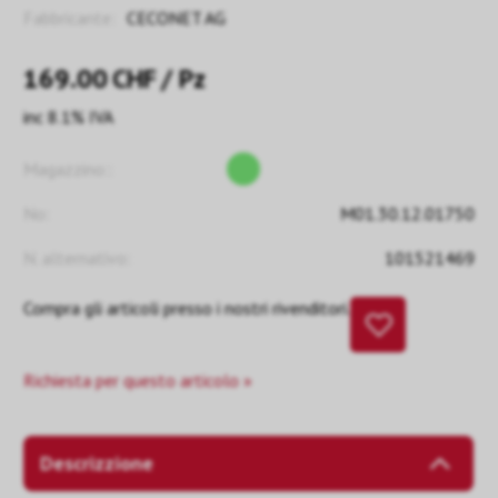
Fabbricante:
CECONET AG
169.00
CHF
/ Pz
inc 8.1% IVA
Magazzino::
No:
M01.30.12.01750
N. alternativo:
101521469
Compra gli articoli presso i nostri rivenditori.
Richiesta per questo articolo »
Descrizzione