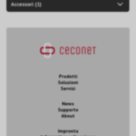
Accessori (1)
Prodotti
Soluzioni
Servizi
News
Supporto
About
Impronta