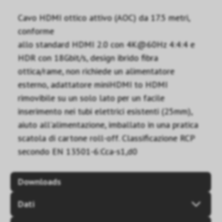
Cavo HDMI ottico attivo (AOC) da 17.5 metri,
conforme
allo standard HDMI 2.0 con 4K@60Hz 4:4:4 e
HDR con 18Gbit/s, design ibrido fibra
ottica/rame, non richiede un alimentatore
esterno, adattatore miniHDMI to HDMI
rimovibile su un solo lato per un facile
inserimento nei tubi elettrici esistenti (25mm),
aiuto all'alimentazione, imballato in una pratica
scatola di cartone roll-off. Classificazione RCP
secondo EN 13501-6:Cca-s1,d0
Downloads
Dati