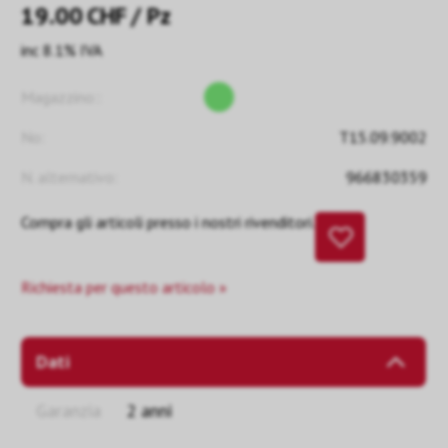
19.00
CHF
/ Pz
inc 8.1% IVA
Magazzino::
No:
T15.09.9002
N. alternativo:
966830359
Compra gli articoli presso i nostri rivenditori.
Richiesta per questo articolo »
Dati
Garanzia
2 anni