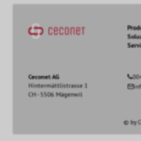
Prod
Solu
Servi
Ceconet AG
00
Hintermättlistrasse 1
in
CH - 5506 Mägenwil
© by
C