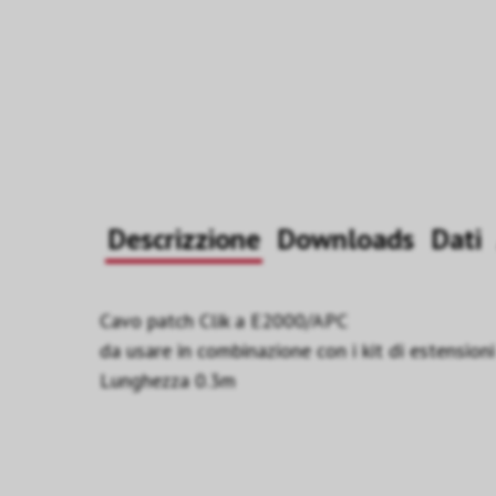
Descrizzione
Downloads
Dati
Cavo patch Clik a E2000/APC
da usare in combinazione con i kit di estensio
Lunghezza 0.3m