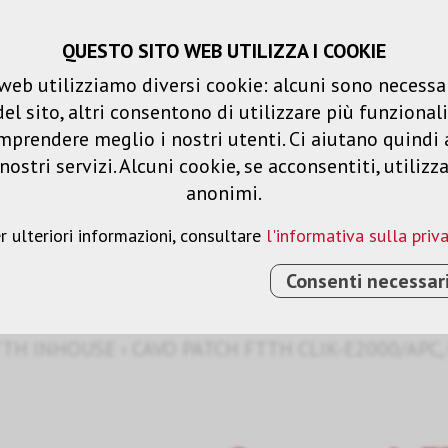
QUESTO SITO WEB UTILIZZA I COOKIE
Carrello spesa
Liste dei desideri
web utilizziamo diversi cookie: alcuni sono necessar
 sito, altri consentono di utilizzare più funzionalit
Prodotti
Soluzioni
Serv
mprendere meglio i nostri utenti. Ci aiutano quindi 
ostri servizi. Alcuni cookie, se acconsentiti, utilizz
anonimi.
r ulteriori informazioni, consultare
l'informativa sulla priv
Consenti necessar
TTH INHOUSE
›
CAVO PATCH FTTH CLIK-E2000/APC, 