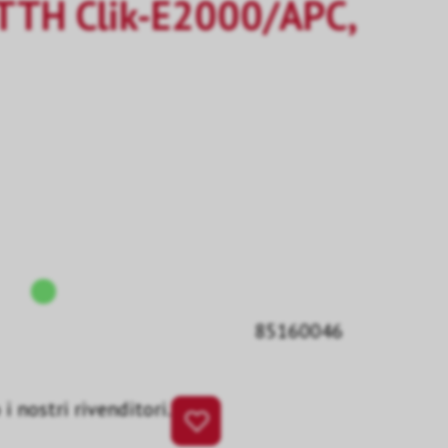
FTTH Clik-E2000/APC,
85160046
i nostri rivenditori.