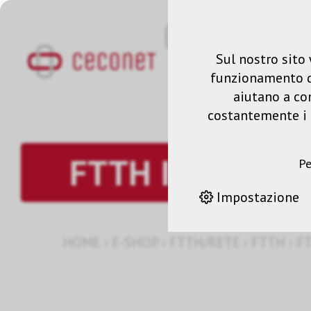
Sul nostro sito 
funzionamento del
aiutano a co
costantemente i n
FTTH Inhouse
Pe
Impostazione
HOME
›
E-SHOP
›
FTTH/RETE
›
FTTH
›
F