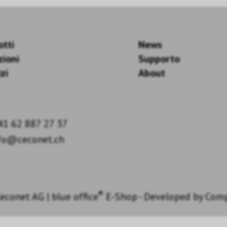
otti
News
zioni
Supporto
zi
About
41 62 887 27 37
fo@ceconet.ch
®
econet AG
|
blue office
E-Shop - Developed by
Com