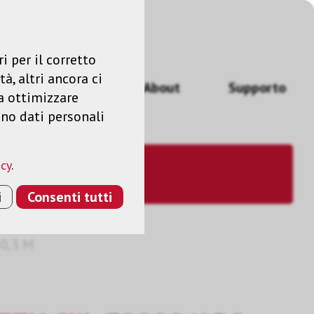
Accedere
IT
i per il corretto
à, altri ancora ci
izi
News
About
Supporto
a ottimizzare
ano dati personali
acy
.
i
Consenti tutti
0,3 M