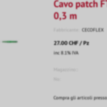
Cavo patch 
0,3 m
Fabbricante:
CECOFLEX
27.00
CHF
/ Pz
inc 8.1% IVA
Magazzino::
No:
Compra gli articoli presso 