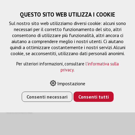
QUESTO SITO WEB UTILIZZA I COOKIE
Sul nostro sito web utilizziamo diversi cookie: alcuni sono
necessari per il corretto funzionamento del sito, altri
consentono di utilizzare più funzionalità, altri ancora ci
aiutano a comprendere meglio i nostri utenti. Ci aiutano
quindi a ottimizzare costantemente i nostri servizi. Alcuni
cookie, se acconsentiti, utilizzano dati personali anonimi.
Per ulteriori informazioni, consultare
l'informativa sulla
privacy
.
Accessori
Impostazione
Consenti necessari
Consenti tutti
HOME
›
E-SHOP
›
SISTEMI DI REGISTRAZIONE
›
ACCESSORI
›
INSTALLAZIONE DEL TAVOLO LUMINOSO DI
RECORDING