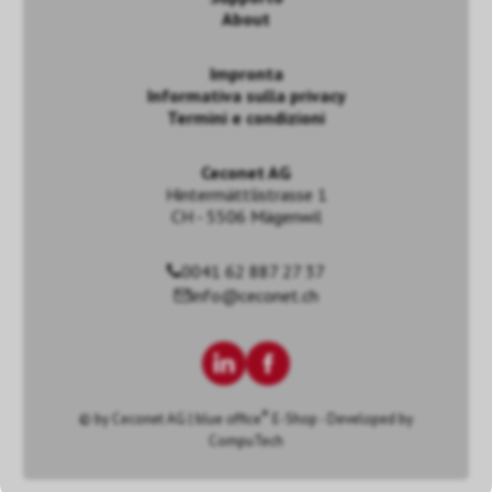
About
Impronta
Informativa sulla privacy
Termini e condizioni
Ceconet AG
Hintermättlistrasse 1
CH - 5506 Mägenwil
0041 62 887 27 37
info@ceconet.ch
®
© by
Ceconet AG
|
blue office
E-Shop - Developed by
CompuTech