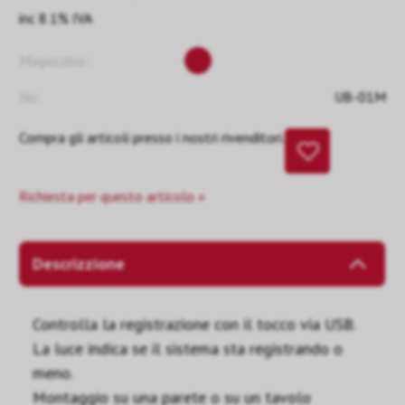
inc 8.1% IVA
Magazzino::
No:
UB-01M
Compra gli articoli presso i nostri rivenditori.
Richiesta per questo articolo »
Descrizzione
Controlla la registrazione con il tocco via USB.
La luce indica se il sistema sta registrando o
meno.
Montaggio su una parete o su un tavolo