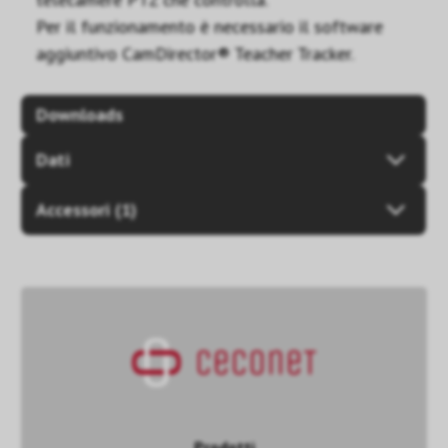
Per il funzionamento è necessario il software
aggiuntivo CamDirector® Teacher Tracker.
Downloads
Dati
Accessori (1)
Prodotti