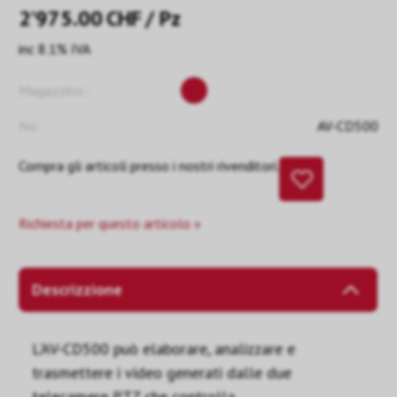
2’975.00
CHF
/ Pz
inc 8.1% IVA
Magazzino::
No:
AV-CD500
Compra gli articoli presso i nostri rivenditori.
Richiesta per questo articolo »
Descrizzione
L'AV-CD500 può elaborare, analizzare e
trasmettere i video generati dalle due
telecamere PTZ che controlla.