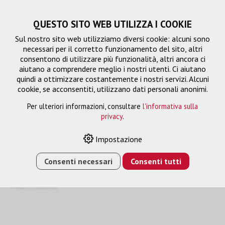
QUESTO SITO WEB UTILIZZA I COOKIE
Sul nostro sito web utilizziamo diversi cookie: alcuni sono
necessari per il corretto funzionamento del sito, altri
consentono di utilizzare più funzionalità, altri ancora ci
aiutano a comprendere meglio i nostri utenti. Ci aiutano
quindi a ottimizzare costantemente i nostri servizi. Alcuni
cookie, se acconsentiti, utilizzano dati personali anonimi.
Per ulteriori informazioni, consultare
l'informativa sulla
privacy
.
Telecamera di tracciamento
Impostazione
Consenti necessari
Consenti tutti
HOME
›
E-SHOP
›
SISTEMA DI TELECAMERE
›
TELECAMERA DI TRACCIAMENTO
›
CAMDIRECTOR
PROCESSORE