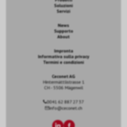
Soluzioni
Servizi
News
Supporto
About
Impronta
Informativa sulla privacy
Termini e condizioni
Ceconet AG
Hintermättlistrasse 1
CH - 5506 Mägenwil
0041 62 887 27 37
info@ceconet.ch