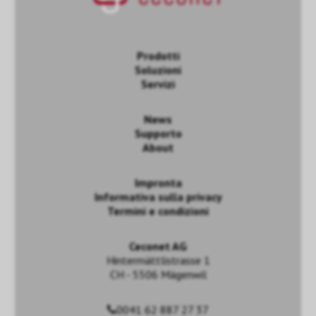
Prodotti
Soluzioni
Servizi
News
Supporto
About
Impronta
Informativa sulla privacy
Termini e condizioni
Ceconet AG
Hintermättlistrasse 1
CH - 5506 Mägenwil
0041 62 887 27 37