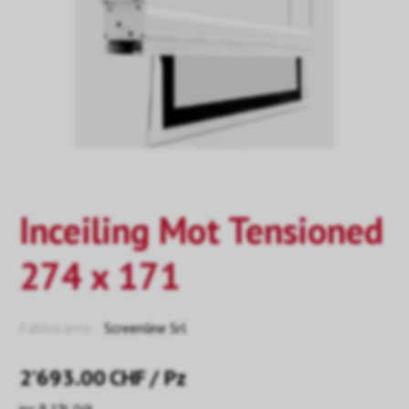
Inceiling Mot Tensioned
274 x 171
Fabbricante:
Screenline Srl
2’693.00
CHF
/ Pz