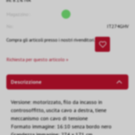
inc 8.1% IVA
Magazzino::
No:
IT274GHV
Compra gli articoli presso i nostri rivenditori.
Richiesta per questo articolo »
Descrizzione
Versione: motorizzato, filo da incasso in
controsoffitto, uscita cavo a destra, tiene
meccanismo con cavo di tensione
Formato immagine: 16:10 senza bordo nero
Grandezza immagine: 274 x 171 cm