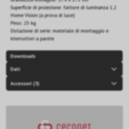
Superficie di proiezione: fattore di luminanza 1.2
Home Vision (a prova di luce)
Peso: 25 kg
Dotazione di serie: materiale di montaggio e
interruttori a parete
Downloads
Dati
Accessori (3)