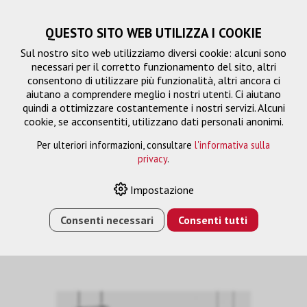
QUESTO SITO WEB UTILIZZA I COOKIE
Sul nostro sito web utilizziamo diversi cookie: alcuni sono
necessari per il corretto funzionamento del sito, altri
consentono di utilizzare più funzionalità, altri ancora ci
aiutano a comprendere meglio i nostri utenti. Ci aiutano
quindi a ottimizzare costantemente i nostri servizi. Alcuni
cookie, se acconsentiti, utilizzano dati personali anonimi.
Per ulteriori informazioni, consultare
l'informativa sulla
privacy
.
Superfici di proiezione
Impostazione
Consenti necessari
Consenti tutti
HOME
›
E-SHOP
›
PROIEZIONE
›
SUPERFICI DI
PROIEZIONE
›
INCEILING MOT TENSIONED 274 X 171