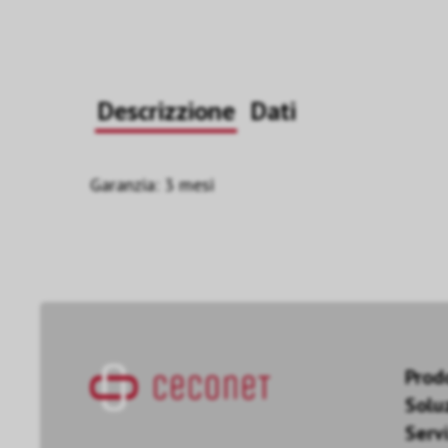
Descrizzione
Dati
Garanzia: 3 mesi
Prod
Solu
Servi