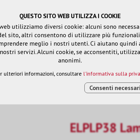
QUESTO SITO WEB UTILIZZA I COOKIE
Carrello spesa
Liste dei desideri
web utilizziamo diversi cookie: alcuni sono necessar
 sito, altri consentono di utilizzare più funzionalit
Prodotti
Soluzioni
Serv
mprendere meglio i nostri utenti. Ci aiutano quindi 
ostri servizi. Alcuni cookie, se acconsentiti, utilizz
anonimi.
r ulteriori informazioni, consultare
l'informativa sulla priv
Consenti necessar
ELPLP38 La