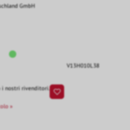
schland GmbH
V13H010L38
i nostri rivenditori.
colo »