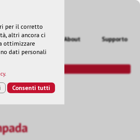
Accedere
IT
i per il corretto
à, altri ancora ci
izi
News
About
Supporto
a ottimizzare
ano dati personali
acy
.
i
Consenti tutti
mpada