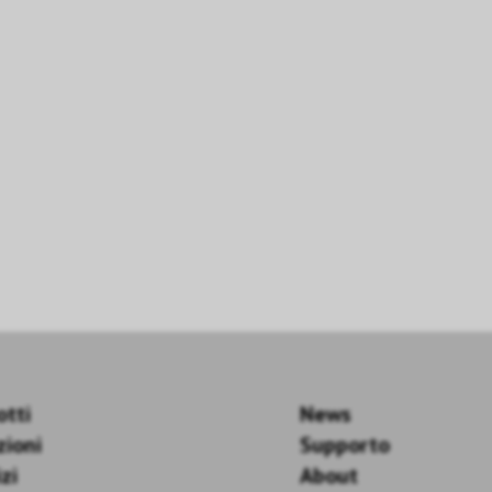
otti
News
zioni
Supporto
zi
About