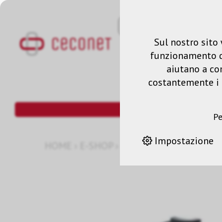
Sul nostro sito 
funzionamento del
aiutano a co
costantemente i n
Pe
Impostazione
HOME
›
E-SHOP
›
ELPLP38 LAMPADA