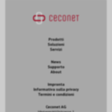
Prodotti
Soluzioni
Servizi
News
Supporto
About
Impronta
Informativa sulla privacy
Termini e condizioni
Ceconet AG
Hintermättlistrasse 1