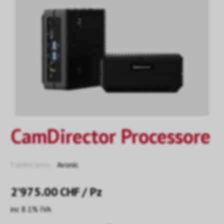
CamDirector Processore
Fabbricante:
Avonic
2’975.00
CHF
/ Pz
inc 8.1% IVA