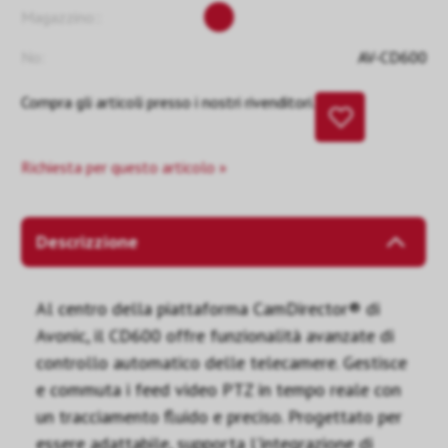
Magazzino::
No:
AV-CD600
Compra gli articoli presso i nostri rivenditori.
Richiesta per questo articolo »
Descrizzione
Al centro della piattaforma CamDirector® di
Avonic, il CD600 offre funzionalità avanzate di
controllo automatico delle telecamere. Gestisce
e commuta i feed video PTZ in tempo reale con
un tracciamento fluido e preciso. Progettato per
essere adattabile, supporta l'integrazione di