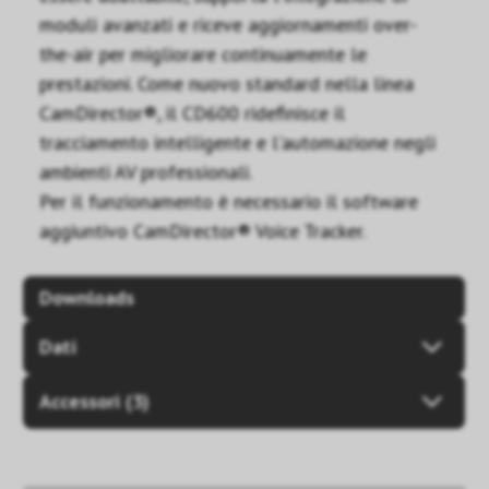
moduli avanzati e riceve aggiornamenti over-
the-air per migliorare continuamente le
prestazioni. Come nuovo standard nella linea
CamDirector®, il CD600 ridefinisce il
tracciamento intelligente e l'automazione negli
ambienti AV professionali.
Per il funzionamento è necessario il software
aggiuntivo CamDirector® Voice Tracker.
Downloads
Dati
Accessori (3)