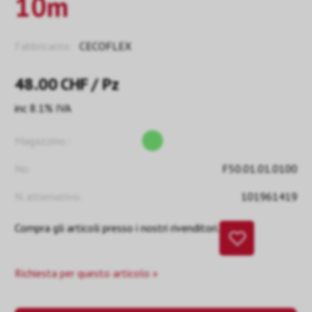
10m
Fabbricante:
CECOFLEX
48.00
CHF
/ Pz
inc 8.1% IVA
Magazzino::
No:
F50.01.01.0100
N. alternativo:
101961419
Compra gli articoli presso i nostri rivenditori.
Richiesta per questo articolo »