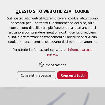
QUESTO SITO WEB UTILIZZA I COOKIE
Sul nostro sito web utilizziamo diversi cookie: alcuni sono
necessari per il corretto funzionamento del sito, altri
consentono di utilizzare più funzionalità, altri ancora ci
aiutano a comprendere meglio i nostri utenti. Ci aiutano
quindi a ottimizzare costantemente i nostri servizi. Alcuni
cookie, se acconsentiti, utilizzano dati personali anonimi.
Per ulteriori informazioni, consultare
l'informativa sulla
privacy
.
LC/APC Extension
Impostazione
Consenti necessari
Consenti tutti
HOME
›
E-SHOP
›
FTTH/RETE
›
FTTH
›
LC/APC
EXTENSION
›
CAVO DI PROLUNGA LWL-FTTH LC/APC -
LC/APC 10M