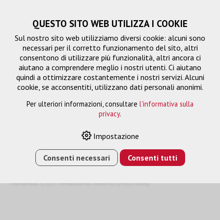
QUESTO SITO WEB UTILIZZA I COOKIE
Sul nostro sito web utilizziamo diversi cookie: alcuni sono
necessari per il corretto funzionamento del sito, altri
consentono di utilizzare più funzionalità, altri ancora ci
aiutano a comprendere meglio i nostri utenti. Ci aiutano
quindi a ottimizzare costantemente i nostri servizi. Alcuni
cookie, se acconsentiti, utilizzano dati personali anonimi.
Per ulteriori informazioni, consultare
l'informativa sulla
privacy
.
PG1
Impostazione
Consenti necessari
Consenti tutti
HOME
›
E-SHOP
›
GESTIONE DEL SEGNALE
›
EXTENDER
›
COMMUTATORE HDMI/HDBASET 3X1 E RICEVITORE
HDBASET, ESTRAZIONE AUDIO (4K/HDR)