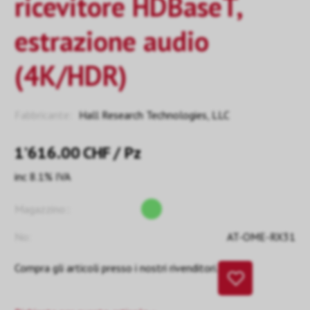
ricevitore HDBaseT,
estrazione audio
(4K/HDR)
Fabbricante:
Hall Research Technologies, LLC
1’616.00
CHF
/ Pz
inc 8.1% IVA
Magazzino::
No:
AT-OME-RX31
Compra gli articoli presso i nostri rivenditori.