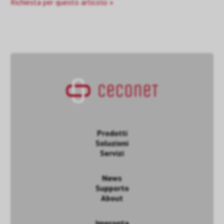
Richiesta per questo articolo »
Prodotti
Soluzioni
Servizi
News
Supporto
About
Impronta