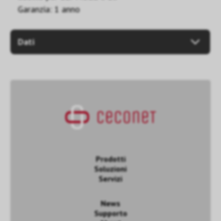
Garanzia: 1 anno
Dati
Prodotti
Soluzioni
Servizi
News
Supporto