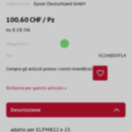
Fabbricante:
Epson Deutschland GmbH
100.60
CHF
/ Pz
inc 8.1% IVA
Magazzino::
No:
V12H003P14
Compra gli articoli presso i nostri rivenditori.
Richiesta per questo articolo »
Descrizzione
adatto per ELPMB22 e 23