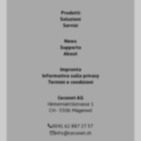
Prodotti
Soluzioni
Servizi
News
Supporto
About
Impronta
Informativa sulla privacy
Termini e condizioni
Ceconet AG
Hintermättlistrasse 1
CH - 5506 Mägenwil
0041 62 887 27 37
info@ceconet.ch