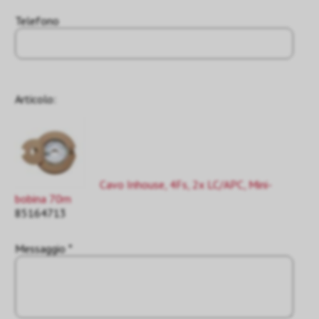
Telefono
Articolo:
Cavo Inhouse, 4Fs, 2x LC/APC, Mini-
bobina 70m
85164713
Messaggio *