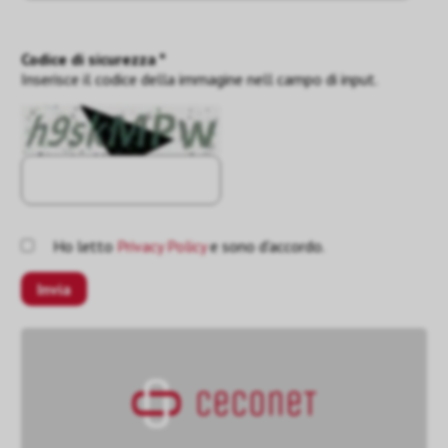
Codice di sicurezza *
Inserisce il codice della immagine nell campo di input.
Ho letto
Privacy Policy
e sono d'accordo.