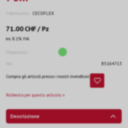
Fabbricante:
CECOFLEX
71.00
CHF
/ Pz
inc 8.1% IVA
Magazzino::
No:
85164713
Compra gli articoli presso i nostri rivenditori.
Richiesta per questo articolo »
Descrizzione