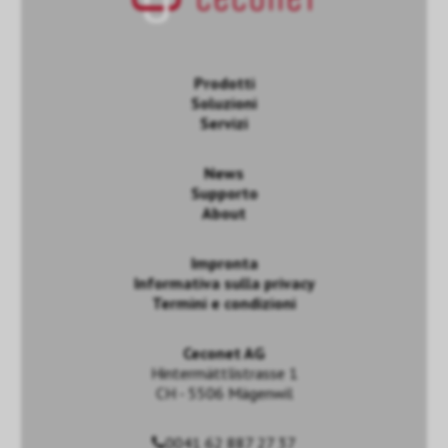
Prodotti
Soluzioni
Servizi
News
Supporto
About
Impronta
Informativa sulla privacy
Termini e condizioni
Ceconet AG
Hintermättlistrasse 1
CH - 5506 Mägenwil
0041 62 887 27 37