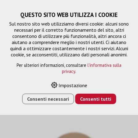
QUESTO SITO WEB UTILIZZA I COOKIE
Sul nostro sito web utilizziamo diversi cookie: alcuni sono
necessari per il corretto funzionamento del sito, altri
consentono di utilizzare più funzionalità, altri ancora ci
aiutano a comprendere meglio i nostri utenti. Ci aiutano
quindi a ottimizzare costantemente i nostri servizi. Alcuni
cookie, se acconsentiti, utilizzano dati personali anonimi.
Per ulteriori informazioni, consultare
l'informativa sulla
privacy
.
FTTH Inhouse
Impostazione
Consenti necessari
Consenti tutti
HOME
›
E-SHOP
›
FTTH/RETE
›
FTTH
›
FTTH INHOUSE
›
CAVO INHOUSE, 4FS, 2X LC/APC, MINI-BOBINA 70M