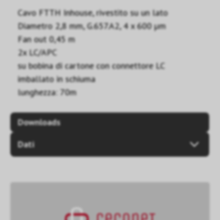
Cavo FTTH Inhouse, rivestito su un lato
Diametro 2,8 mm, G.657.A2, 4 x 600 µm
Fan out 0,45 m
2x LC/APC
su bobina di cartone con connettore LC
imballato in schiuma
lunghezza: 70m
Downloads
Dati