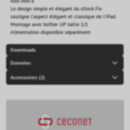
mini mini 6
Le design simple et élégant du sDock Fix
souligne l'aspect élégant et classique de l'iPad.
Montage avec boîtier UP taille 1/1
Alimentation disponible séparément
Downloads
Données
Accessoires (2)