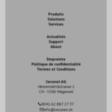
Produits
Solutions
Services
Actualités
Support
About
Empreinte
Politique de confidentialité
Termes et Conditions
Ceconet AG
Hintermättlistrasse 1
CH - 5506 Mägenwil
0041 62 887 27 37
info@ceconet.ch