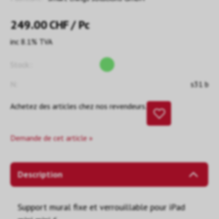
249.00
CHF
/ Pc
inc 8.1% TVA
Stock::
N:
s31 b
Achetez des articles chez nos revendeurs.
Demande de cet article »
Description
Support mural fixe et verrouillable pour iPad