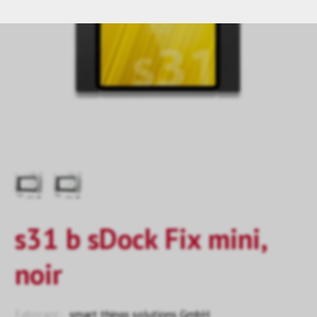
s31 b sDock Fix mini,
noir
Fabricant:
smart things solutions GmbH