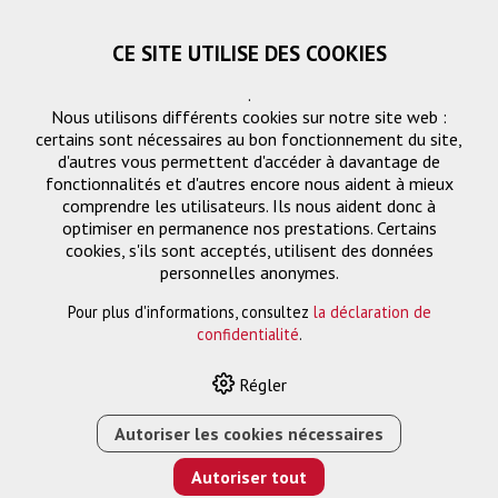
CE SITE UTILISE DES COOKIES
.
Nous utilisons différents cookies sur notre site web :
certains sont nécessaires au bon fonctionnement du site,
d'autres vous permettent d'accéder à davantage de
fonctionnalités et d'autres encore nous aident à mieux
comprendre les utilisateurs. Ils nous aident donc à
optimiser en permanence nos prestations. Certains
cookies, s'ils sont acceptés, utilisent des données
Support pour tablette
personnelles anonymes.
Pour plus d'informations, consultez
la déclaration de
confidentialité
.
HOME
›
E-SHOP
›
SOLUTION DE MONTAGE
›
SUPPORT
Régler
POUR TABLETTE
›
S31 B SDOCK FIX MINI, NOIR
Autoriser les cookies nécessaires
Autoriser tout