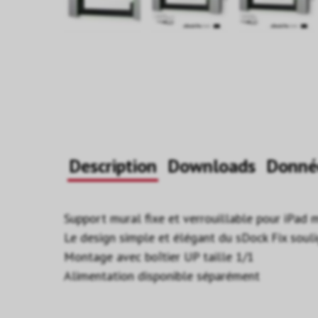
Description
Downloads
Donné
Support mural fixe et verrouillable pour iPad m
Le design simple et élégant du sDock Fix soulig
Montage avec boîtier UP taille 1/1
Alimentation disponible séparément