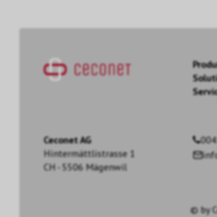
Produ
Solut
Servi
Ceconet AG
004
Hintermättlistrasse 1
in
CH - 5506 Mägenwil
© by
C