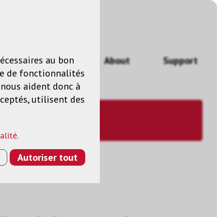
n
FR
nécessaires au bon
Actualités
About
Support
e de fonctionnalités
s nous aident donc à
ceptés, utilisent des
alité
.
Autoriser tout
INI, ARGENTÉ