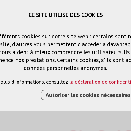
CE SITE UTILISE DES COOKIES
Panier
Listes de voeux
Connexio
.
fférents cookies sur notre site web : certains sont 
Produits
Solutions
Services
ite, d'autres vous permettent d'accéder à davantag
nous aident à mieux comprendre les utilisateurs. Il
nce nos prestations. Certains cookies, s'ils sont ac
blette
données personnelles anonymes.
 plus d'informations, consultez
la déclaration de confidenti
Autoriser les cookies nécessaires
GE
›
SUPPORT POUR TABLETTE
›
S31 S SDOCK FIX M