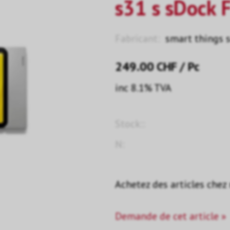
s31 s sDock F
Fabricant:
smart things 
249.00
CHF
/ Pc
inc 8.1% TVA
Stock::
N:
Achetez des articles chez
Demande de cet article »