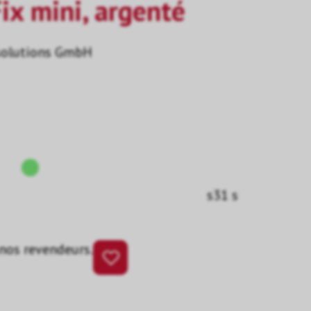
ix mini, argenté
solutions GmbH
s31 s
 nos revendeurs.