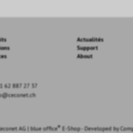
its
Actualités
ions
Support
ces
About
1 62 887 27 37
fo@ceconet.ch
®
econet AG
|
blue office
E-Shop - Developed by
Com