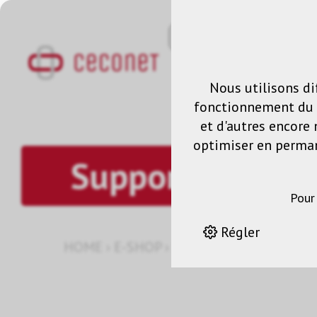
Nous utilisons di
fonctionnement du s
et d'autres encore 
optimiser en permane
Support pour ta
Pour
Régler
HOME
›
E-SHOP
›
SOLUTION DE MONTA