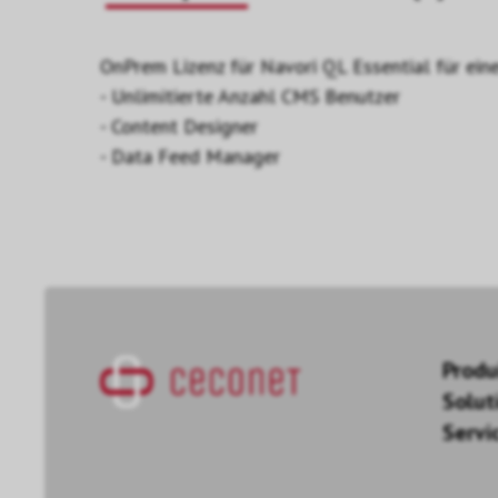
OnPrem Lizenz für Navori QL Essential für ein
- Unlimitierte Anzahl CMS Benutzer
- Content Designer
- Data Feed Manager
Produ
Solut
Servi