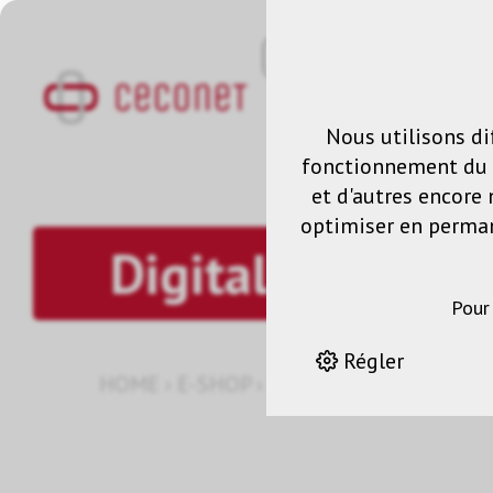
Nous utilisons di
fonctionnement du s
et d'autres encore 
optimiser en permane
Digital Signage
Pour
Régler
HOME
›
E-SHOP
›
ÉCRAN
›
DIGITAL SIGN