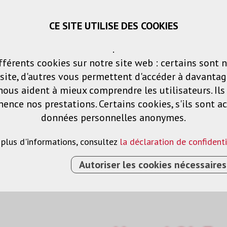
CE SITE UTILISE DES COOKIES
Panier
Listes de voeux
Connexio
.
fférents cookies sur notre site web : certains sont 
Produits
Solutions
Services
ite, d'autres vous permettent d'accéder à davantag
nous aident à mieux comprendre les utilisateurs. Il
nce nos prestations. Certains cookies, s'ils sont ac
données personnelles anonymes.
 plus d'informations, consultez
la déclaration de confidenti
Autoriser les cookies nécessaires
AGE
›
NAVORI QL ESSENTIAL, ONPREM, EIN ENDPU