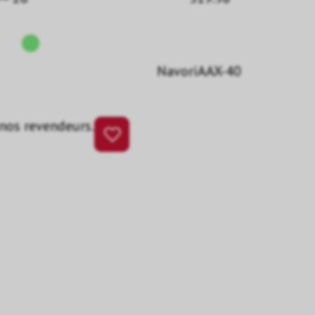
NavoriAAX-40
 nos revendeurs.