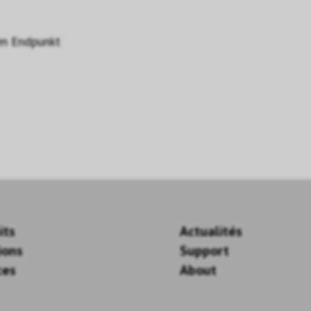
en Endpunkt
its
Actualités
ions
Support
ces
About