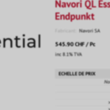
Navori QL Ess
Endpunkt
Fabricant:
Navori SA
545.90
CHF
/ Pc
inc 8.1% TVA
ECHELLE DE PRIX
No