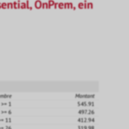
ential, OnPrem, ein
mbre
Montant
>= 1
545.91
>= 6
497.26
>= 11
412.94
>= 26
319.98