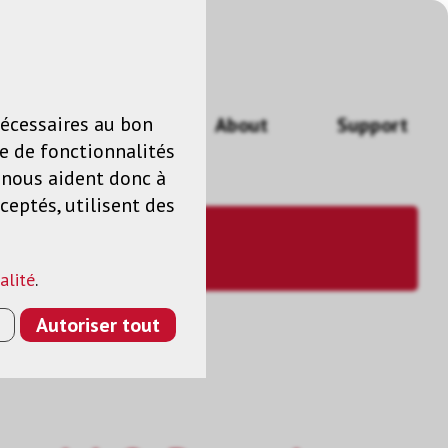
n
FR
nécessaires au bon
Actualités
About
Support
e de fonctionnalités
s nous aident donc à
ceptés, utilisent des
alité
.
Autoriser tout
NKT