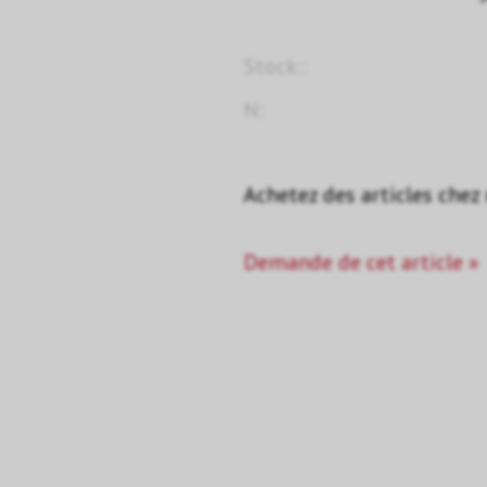
Stock::
N:
Achetez des articles chez
Demande de cet article »