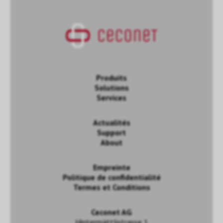
Produits
Solutions
Services
Actualités
Support
About
Empreinte
Politique de confidentialité
Termes et Conditions
Ceconet AG
Hintermättlistrasse 1