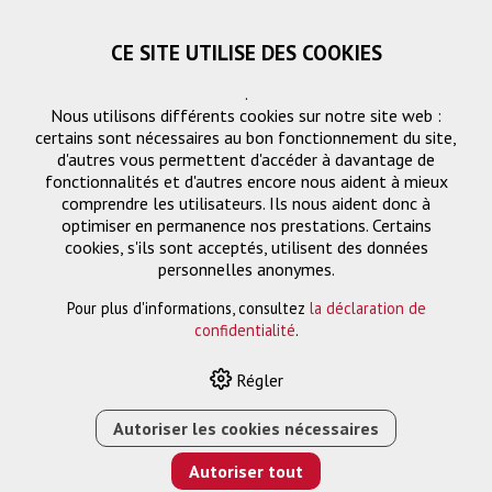
CE SITE UTILISE DES COOKIES
.
Nous utilisons différents cookies sur notre site web :
certains sont nécessaires au bon fonctionnement du site,
d'autres vous permettent d'accéder à davantage de
fonctionnalités et d'autres encore nous aident à mieux
comprendre les utilisateurs. Ils nous aident donc à
optimiser en permanence nos prestations. Certains
cookies, s'ils sont acceptés, utilisent des données
personnelles anonymes.
Sélecteur
Filtre
Pour plus d'informations, consultez
la déclaration de
confidentialité
.
Régler
Autoriser les cookies nécessaires
HOME
›
E-SHOP
›
GESTION DES SIGNAUX
›
SÉLECTEUR
Autoriser tout
Trier par:
Par défaut
|
N
|
Description
|
CHF