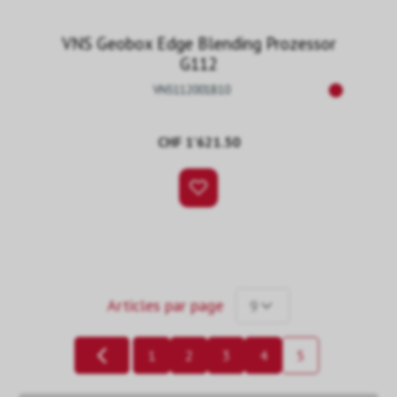
VNS Geobox Edge Blending Prozessor
G112
VNS112001B10
CHF 1’621.50
Articles par page
9
1
2
3
4
5