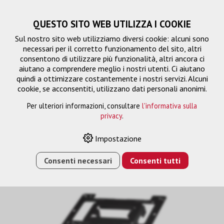
QUESTO SITO WEB UTILIZZA I COOKIE
Sul nostro sito web utilizziamo diversi cookie: alcuni sono
necessari per il corretto funzionamento del sito, altri
consentono di utilizzare più funzionalità, altri ancora ci
aiutano a comprendere meglio i nostri utenti. Ci aiutano
quindi a ottimizzare costantemente i nostri servizi. Alcuni
cookie, se acconsentiti, utilizzano dati personali anonimi.
Per ulteriori informazioni, consultare
l'informativa sulla
privacy
.
Soluzione di montaggio
Impostazione
Consenti necessari
Consenti tutti
HOME
›
E-SHOP
›
SOLUZIONE DI MONTAGGIO
›
ELPMB30
MONTAGGIO A SOFFITTO LOW PROFILE