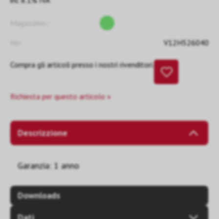
inc 8.1% IVA
Magazzino::
No:
V12H526040
Compra gli articoli presso i nostri rivenditori.
Richiesta per questo articolo »
Descrizzione
Garanzia: 1 anno
Downloads
Dati