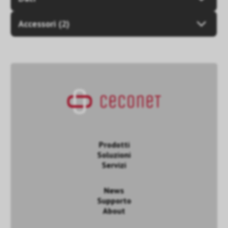
Accessori (2)
Prodotti
Soluzioni
Servizi
News
Supporto
About