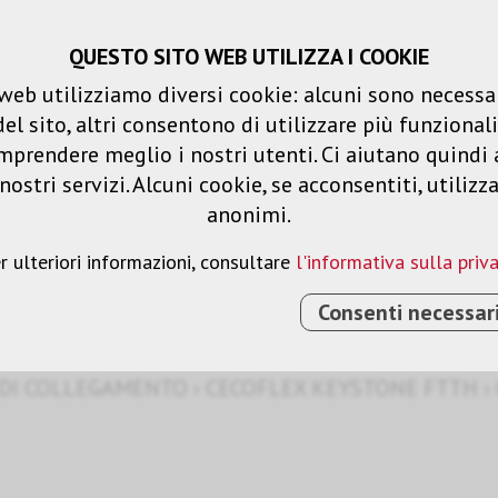
QUESTO SITO WEB UTILIZZA I COOKIE
Carrello spesa
Liste dei desideri
web utilizziamo diversi cookie: alcuni sono necessar
 sito, altri consentono di utilizzare più funzionalit
Prodotti
Soluzioni
Serv
mprendere meglio i nostri utenti. Ci aiutano quindi 
ostri servizi. Alcuni cookie, se acconsentiti, utilizz
anonimi.
tone FTTH
r ulteriori informazioni, consultare
l'informativa sulla priv
Consenti necessar
 DI COLLEGAMENTO
›
CECOFLEX KEYSTONE FTTH
›