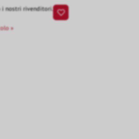
i nostri rivenditori.
colo »