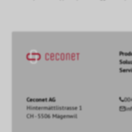
Prod
Solu
Servi
Ceconet AG
00
Hintermättlistrasse 1
in
CH - 5506 Mägenwil