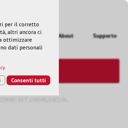
Accedere
IT
i per il corretto
à, altri ancora ci
izi
News
About
Supporto
a ottimizzare
ano dati personali
acy
.
i
Consenti tutti
COMBI-SET 2XRJ45/1XCLIK,