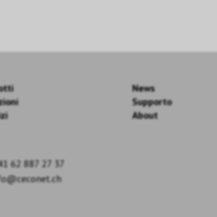
otti
News
zioni
Supporto
zi
About
41 62 887 27 37
fo@ceconet.ch