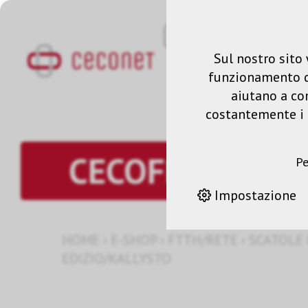
Sul nostro sito 
funzionamento del
aiutano a co
costantemente i n
CECOFLEX Keys
Pe
Impostazione
HOME
›
E-SHOP
›
FTTH/RETE
›
SCATOLE
EDIZIO/KALLYSTO