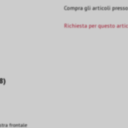
Compra gli articoli presso 
Richiesta per questo arti
i (18)
stra frontale