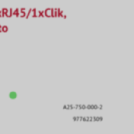
RJ45/1xClik,
to
A25-750-000-2
977622309