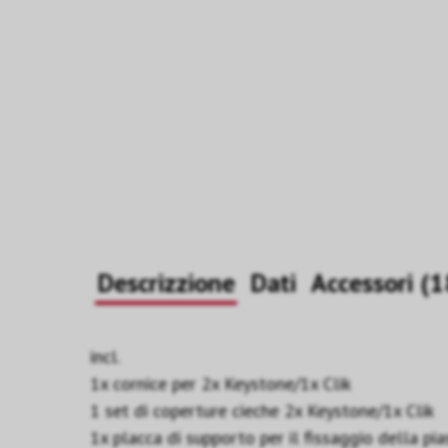
Descrizzione
Dati
Accessor
incl.
1x cornice per 2x Keystone/1x Clik
1 set di coperture cieche 2x Keystone/1x Clik
1x placca di supporto per il fissaggio della pia