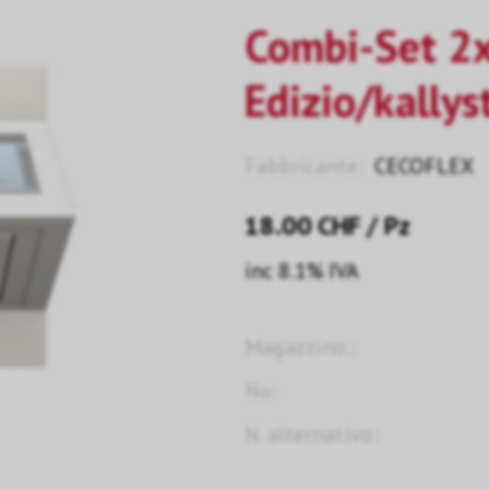
Combi-Set 2x
Edizio/kallys
Fabbricante:
CECOFLEX
18.00
CHF
/ Pz
inc 8.1% IVA
Magazzino::
No:
N. alternativo: