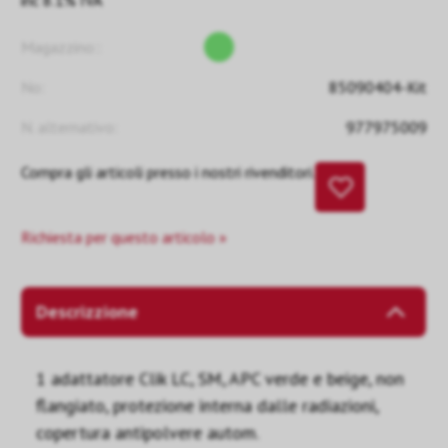
inc 8.1% IVA
Magazzino::
No:
85090404-Kit
N. alternativo:
977975009
Compra gli articoli presso i nostri rivenditori.
Richiesta per questo articolo »
Descrizzione
1 adattatore Clik LC, SM, APC verde e beige, non
flangiato, protezione interna dalle radiazioni,
copertura antipolvere autom.