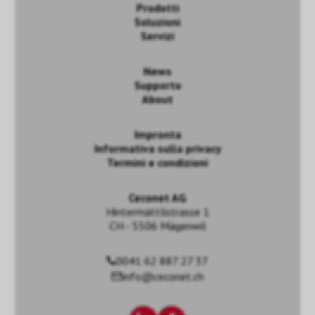
Prodotti
Soluzioni
Servizi
News
Supporto
About
Impronta
Informativa sulla privacy
Termini e condizioni
Ceconet AG
Hintermättlistrasse 1
CH - 5506 Mägenwil
0041 62 887 27 37
info@ceconet.ch