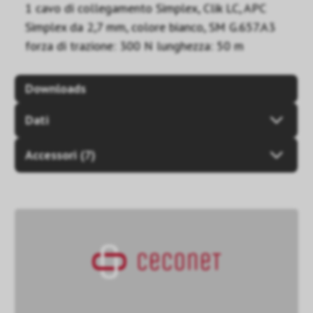
1 cavo di collegamento Simplex, Clik LC, APC
Simplex da 2,7 mm, colore bianco, SM G.657.A3
forza di trazione: 300 N lunghezza: 50 m
Downloads
Dati
Accessori (7)