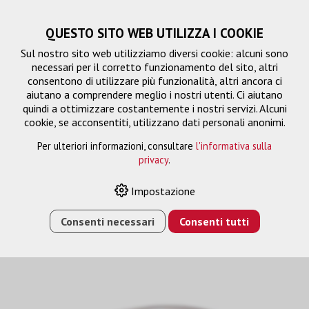
QUESTO SITO WEB UTILIZZA I COOKIE
Sul nostro sito web utilizziamo diversi cookie: alcuni sono
necessari per il corretto funzionamento del sito, altri
consentono di utilizzare più funzionalità, altri ancora ci
aiutano a comprendere meglio i nostri utenti. Ci aiutano
quindi a ottimizzare costantemente i nostri servizi. Alcuni
cookie, se acconsentiti, utilizzano dati personali anonimi.
Per ulteriori informazioni, consultare
l'informativa sulla
privacy
.
Clik Extension Kit
Impostazione
Consenti necessari
Consenti tutti
HOME
›
E-SHOP
›
FTTH/RETE
›
FTTH
›
CLIK EXTENSION
KIT
›
CECOFLEX CLIK EXTENSION KIT 50M