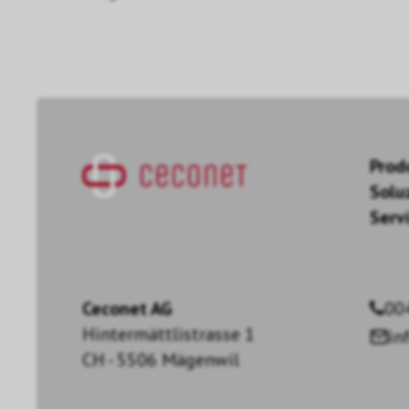
Prod
Solu
Servi
Ceconet AG
00
Hintermättlistrasse 1
in
CH - 5506 Mägenwil