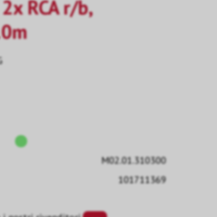
 2x RCA r/b,
.0m
G
M02.01.310300
101711369