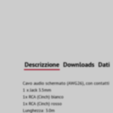
Descrizzione
Downloads
Dati
Cavo audio schermato (AWG26), con contatti
1 x Jack 3.5mm
1x RCA (Cinch) bianco
1x RCA (Cinch) rosso
Lunghezza: 3.0m