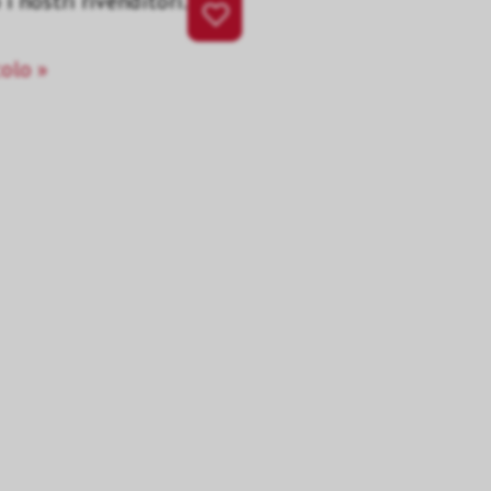
i nostri rivenditori.
colo »