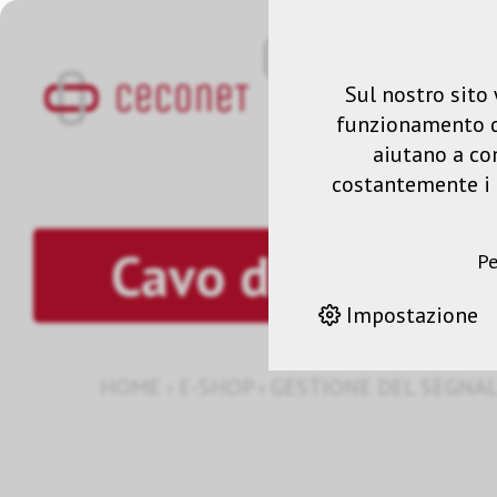
Sul nostro sito 
funzionamento del
aiutano a co
costantemente i n
Cavo di colleg
Pe
Impostazione
HOME
›
E-SHOP
›
GESTIONE DEL SEGNA