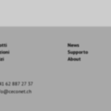
otti
News
zioni
Supporto
zi
About
41 62 887 27 37
fo@ceconet.ch