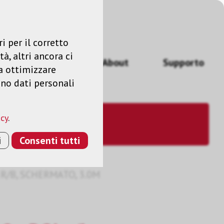
Accedere
IT
i per il corretto
à, altri ancora ci
izi
News
About
Supporto
a ottimizzare
ano dati personali
acy
.
i
Consenti tutti
 R/B, SCHERMATO, 3.0M