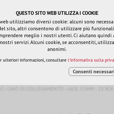
QUESTO SITO WEB UTILIZZA I COOKIE
Carrello spesa
Liste dei desideri
web utilizziamo diversi cookie: alcuni sono necessar
 sito, altri consentono di utilizzare più funzionalit
Prodotti
Soluzioni
Serv
mprendere meglio i nostri utenti. Ci aiutano quindi 
ostri servizi. Alcuni cookie, se acconsentiti, utilizz
anonimi.
amento
r ulteriori informazioni, consultare
l'informativa sulla priv
Consenti necessar
LE
›
CAVO DI COLLEGAMENTO
›
JACK 3.5MM : 2X RCA