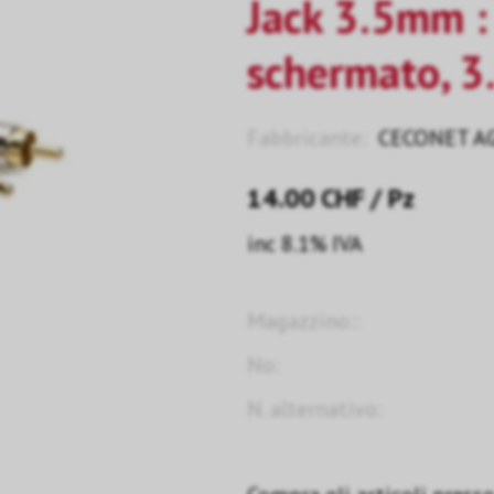
Jack 3.5mm :
schermato, 3
Fabbricante:
CECONET A
14.00
CHF
/ Pz
inc 8.1% IVA
Magazzino::
No:
N. alternativo: