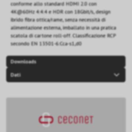
conforme allo standard HDMI 2.0 con
4K@60Hz 4:4:4 e HDR con 18Gbit/s, design
ibrido fibra ottica/rame, senza necessità di
alimentazione esterna, imballato in una pratica
scatola di cartone roll-off. Classificazione RCP
secondo EN 13501-6:Cca-s1,d0
Downloads
Dati