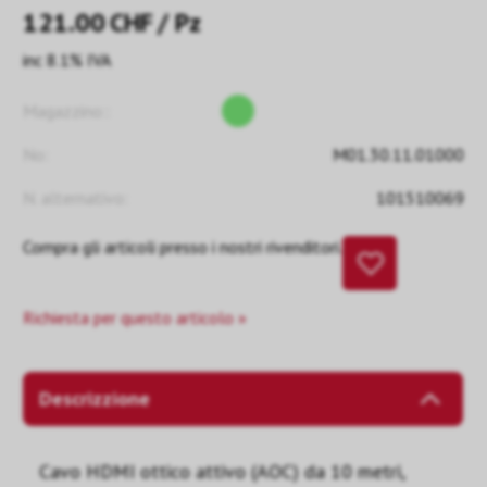
121.00
CHF
/ Pz
inc 8.1% IVA
Magazzino::
No:
M01.30.11.01000
N. alternativo:
101510069
Compra gli articoli presso i nostri rivenditori.
Richiesta per questo articolo »
Descrizzione
Cavo HDMI ottico attivo (AOC) da 10 metri,