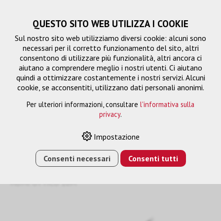
QUESTO SITO WEB UTILIZZA I COOKIE
Sul nostro sito web utilizziamo diversi cookie: alcuni sono
necessari per il corretto funzionamento del sito, altri
consentono di utilizzare più funzionalità, altri ancora ci
aiutano a comprendere meglio i nostri utenti. Ci aiutano
quindi a ottimizzare costantemente i nostri servizi. Alcuni
cookie, se acconsentiti, utilizzano dati personali anonimi.
Per ulteriori informazioni, consultare
l'informativa sulla
privacy
.
fibra di vetro HDMI-HDMI
Impostazione
Consenti necessari
Consenti tutti
HOME
›
E-SHOP
›
GESTIONE DEL SEGNALE
›
CAVO DI
COLLEGAMENTO
›
FIBRA DI VETRO HDMI-HDMI
›
CAVO
HDMI OTTICO 10M