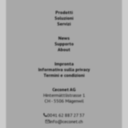
Prodotti
Soluzioni
Servizi
News
Supporto
About
Impronta
Informativa sulla privacy
Termini e condizioni
Ceconet AG
Hintermättlistrasse 1
CH - 5506 Mägenwil
0041 62 887 27 37
info@ceconet.ch