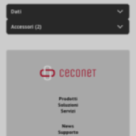
Dati
Accessori (2)
Prodotti
Soluzioni
Servizi
News
Supporto