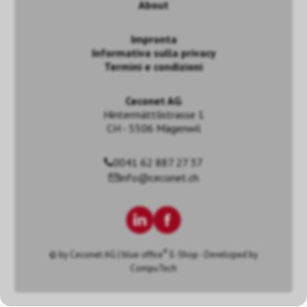
About
Impronta
Informativa sulla privacy
Termini e condizioni
Ceconet AG
Hintermättlistrasse 1
CH - 5506 Mägenwil
0041 62 887 27 37
info@ceconet.ch
®
© by
Ceconet AG
|
blue office
E-Shop - Developed by
CompuTech