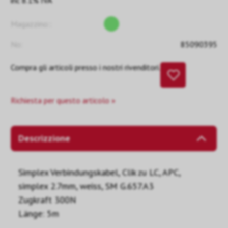
inc 8.1% IVA
Magazzino::
No:
85090395
Compra gli articoli presso i nostri rivenditori.
Richiesta per questo articolo »
Descrizzione
Simplex Verbindungskabel, Clik zu LC, APC,
simplex 2.7mm, weiss, SM G.657.A3
Zugkraft 300N
Länge: 5m