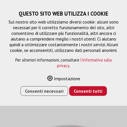
QUESTO SITO WEB UTILIZZA I COOKIE
Sul nostro sito web utilizziamo diversi cookie: alcuni sono
necessari per il corretto funzionamento del sito, altri
consentono di utilizzare più funzionalità, altri ancora ci
aiutano a comprendere meglio i nostri utenti. Ci aiutano
quindi a ottimizzare costantemente i nostri servizi. Alcuni
cookie, se acconsentiti, utilizzano dati personali anonimi.
Per ulteriori informazioni, consultare
l'informativa sulla
privacy
.
Clik-Clik Extension
Impostazione
Consenti necessari
Consenti tutti
HOME
›
E-SHOP
›
FTTH/RETE
›
FTTH
›
CLIK-CLIK
EXTENSION
›
FIBRE CLIK-LC, EXTENSION, 5M