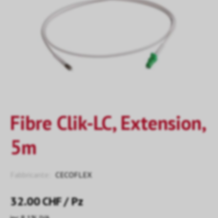
Fibre Clik-LC, Extension,
5m
Fabbricante:
CECOFLEX
32.00
CHF
/ Pz