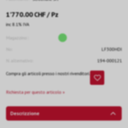
1’770.00
CHF
/ Pz
inc 8.1% IVA
Magazzino::
No:
LF300HDI
N. alternativo:
194-000121
Compra gli articoli presso i nostri rivenditori.
Richiesta per questo articolo »
Descrizzione