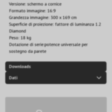
Versione: schermo a cornice
Formato immagine: 16:9
Grandezza immagine: 300 x 169 cm
Superficie di proiezione: fattore di luminanza 1.2
Diamond
Peso: 18 kg
Dotazione di serie:potence universale per
sostegno da parete
Downloads
Dati