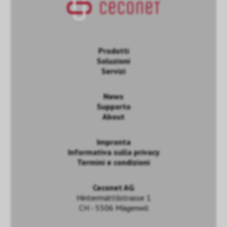
Prodotti
Soluzioni
Servizi
News
Supporto
About
Impronta
Informativa sulla privacy
Termini e condizioni
Ceconet AG
Hintermättlistrasse 1
CH - 5506 Mägenwil