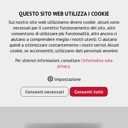
QUESTO SITO WEB UTILIZZA I COOKIE
Sul nostro sito web utilizziamo diversi cookie: alcuni sono
necessari per il corretto funzionamento del sito, altri
consentono di utilizzare più funzionalità, altri ancora ci
aiutano a comprendere meglio i nostri utenti. Ci aiutano
quindi a ottimizzare costantemente i nostri servizi. Alcuni
cookie, se acconsentiti, utilizzano dati personali anonimi.
Per ulteriori informazioni, consultare
l'informativa sulla
privacy
.
Superfici di proiezione
Impostazione
Consenti necessari
Consenti tutti
HOME
›
E-SHOP
›
PROIEZIONE
›
SUPERFICI DI
PROIEZIONE
›
LIVING FULL VISION 300 X 169