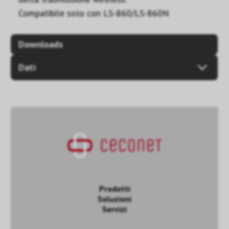
Compatibile solo con LS-860/LS-860N
Downloads
Dati
Prodotti
Soluzioni
Servizi