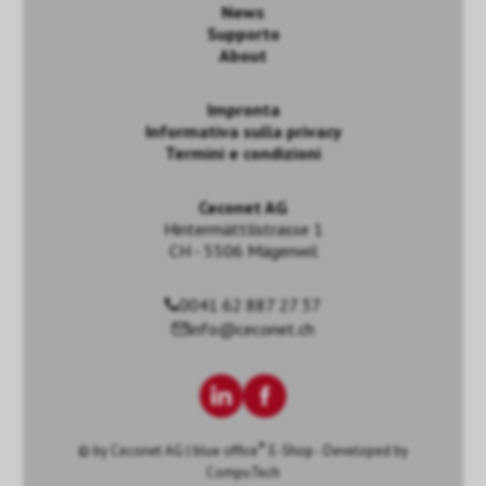
News
Supporto
About
Impronta
Informativa sulla privacy
Termini e condizioni
Ceconet AG
Hintermättlistrasse 1
CH - 5506 Mägenwil
0041 62 887 27 37
info@ceconet.ch
®
© by
Ceconet AG
|
blue office
E-Shop - Developed by
CompuTech