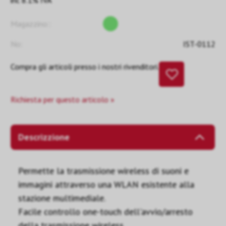
inc 8.1% IVA
Magazzino::
No:
IST-0112
Compra gli articoli presso i nostri rivenditori.
Richiesta per questo articolo »
Descrizzione
Permette la trasmissione wireless di suoni e
immagini attraverso una WLAN esistente alla
stazione multimediale.
Facile controllo one-touch dell'avvio/arresto
della trasmissione wireless.