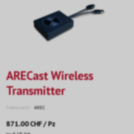
ARECast Wireless
Transmitter
Fabbricante:
AREC
871.00
CHF
/ Pz