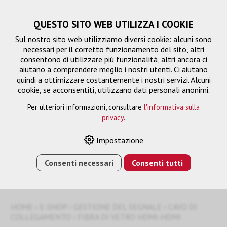
QUESTO SITO WEB UTILIZZA I COOKIE
Sul nostro sito web utilizziamo diversi cookie: alcuni sono
necessari per il corretto funzionamento del sito, altri
consentono di utilizzare più funzionalità, altri ancora ci
aiutano a comprendere meglio i nostri utenti. Ci aiutano
quindi a ottimizzare costantemente i nostri servizi. Alcuni
cookie, se acconsentiti, utilizzano dati personali anonimi.
Per ulteriori informazioni, consultare
l'informativa sulla
privacy
.
fibra di vetro HDMI-HDMI
Filtro
Impostazione
Consenti necessari
Consenti tutti
HOME
›
E-SHOP
›
GESTIONE DEL SEGNALE
›
CAVO DI
COLLEGAMENTO
›
FIBRA DI VETRO HDMI-HDMI