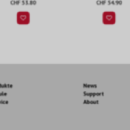
CHF 53.80
CHF 54.90
dukte
News
ule
Support
vice
About