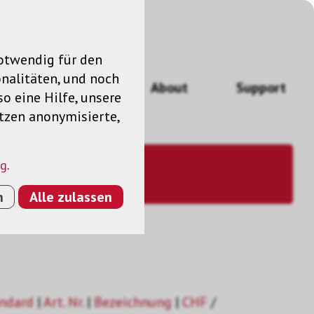
notwendig für den
nalitäten, und noch
ngen
News
About
Support
so eine Hilfe, unsere
utzen anonymisierte,
ng
.
n
Alle zulassen
ndard
|
Art. Nr.
|
Bezeichnung
|
CHF
/