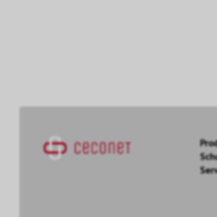
Pro
Sch
Ser