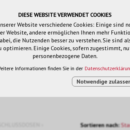
DIESE WEBSITE VERWENDET COOKIES
Warenkorb
Merklisten
Login
DE
nserer Website verschiedene Cookies: Einige sind 
der Website, andere ermöglichen Ihnen mehr Funktio
Produkte
Lösungen
Dienstleistu
bei, die Nutzenden besser zu verstehen. Sie sind al
u optimieren. Einige Cookies, sofern zugestimmt, n
personenbezogene Daten.
/Keystone
eitere Informationen finden Sie in der
Datenschutzerkläru
Notwendige zulasse
SCHLUSSDOSEN
›
Sortieren nach:
Sta