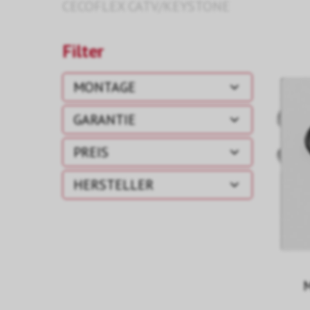
CECOFLEX CATV/KEYSTONE
Filter
MONTAGE
GARANTIE
PREIS
HERSTELLER
M