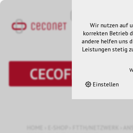
Wir nutzen auf u
korrekten Betrieb 
andere helfen uns da
Leistungen stetig z
CECOFLEX CATV
W
Einstellen
HOME
›
E-SHOP
›
FTTH/NETZWERK
›
AN