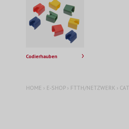
Codierhauben
HOME
›
E-SHOP
›
FTTH/NETZWERK
›
CA