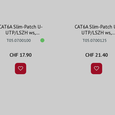
CAT6A Slim-Patch U-
CAT6A Slim-Patch 
UTP/LSZH ws,
UTP/LSZH ws,
codierbar, 10.0m
codierbar, 12.5m
T05.07.00100
T05.07.00125
CHF 17.90
CHF 21.40