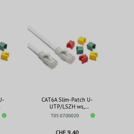
U-
CAT6A Slim-Patch U-
UTP/LSZH ws,
codierbar, 2.0m
T05.07.00020
CHF 9.40