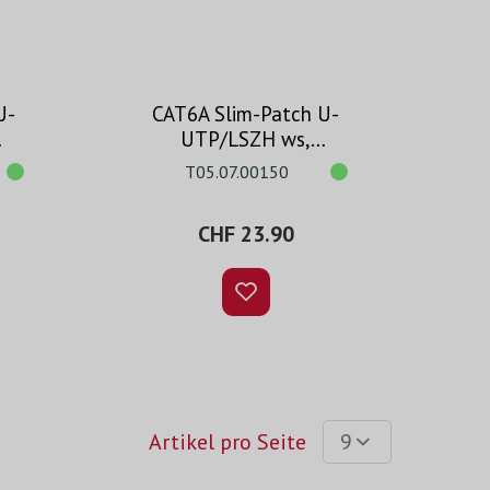
U-
CAT6A Slim-Patch U-
UTP/LSZH ws,
codierbar, 15.0m
T05.07.00150
CHF 23.90
Artikel pro Seite
9