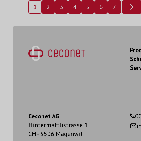
1
2
3
4
5
6
7
Pro
Sch
Ser
Ceconet AG
00
Hintermättlistrasse 1
i
CH - 5506 Mägenwil