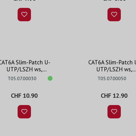
CAT6A Slim-Patch U-
CAT6A Slim-Patch 
UTP/LSZH ws,
UTP/LSZH ws,
codierbar, 3.0m
codierbar, 5.0m
T05.07.00030
T05.07.00050
CHF 10.90
CHF 12.90