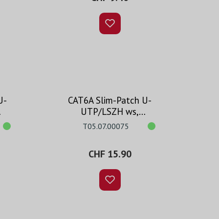
U-
CAT6A Slim-Patch U-
UTP/LSZH ws,
codierbar, 7.5m
T05.07.00075
CHF 15.90