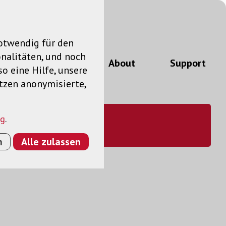
notwendig für den
nalitäten, und noch
ngen
News
About
Support
so eine Hilfe, unsere
utzen anonymisierte,
ng
.
n
Alle zulassen