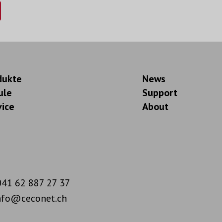
dukte
News
ule
Support
vice
About
41 62 887 27 37
nfo@ceconet.ch