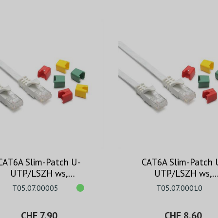
CAT6A Slim-Patch U-
CAT6A Slim-Patch 
UTP/LSZH ws,
UTP/LSZH ws,
codierbar, 0.5m
codierbar, 1.0m
T05.07.00005
T05.07.00010
CHF 7.90
CHF 8.60