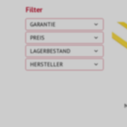
Filter
GARANTIE
PREIS
LAGERBESTAND
HERSTELLER
M