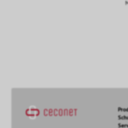
M
Pro
Sch
Ser