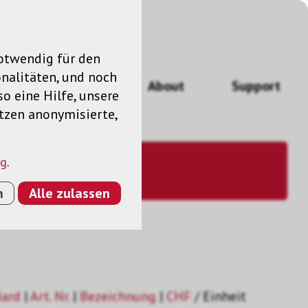
notwendig für den
nalitäten, und noch
ngen
News
About
Support
so eine Hilfe, unsere
utzen anonymisierte,
ng
.
n
Alle zulassen
dard
|
Art. Nr.
|
Bezeichnung
|
CHF
/ Einheit