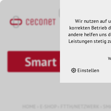
Wir nutzen auf u
korrekten Betrieb 
andere helfen uns da
Leistungen stetig z
Smart Metering
W
Einstellen
HOME
›
E-SHOP
›
FTTH/NETZWERK
›
SM