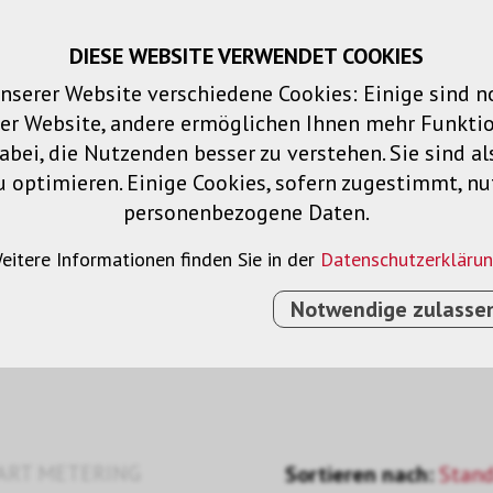
DIESE WEBSITE VERWENDET COOKIES
Warenkorb
Merklisten
Login
DE
nserer Website verschiedene Cookies: Einige sind 
der Website, andere ermöglichen Ihnen mehr Funktio
Produkte
Lösungen
Dienstleistu
bei, die Nutzenden besser zu verstehen. Sie sind al
u optimieren. Einige Cookies, sofern zugestimmt, n
personenbezogene Daten.
eitere Informationen finden Sie in der
Datenschutzerkläru
Notwendige zulasse
ART METERING
Sortieren nach:
Stan