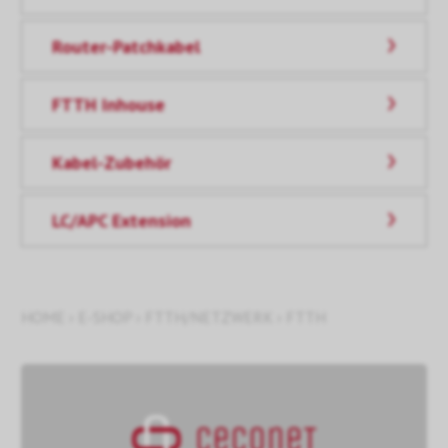
Router-Patchkabel
FTTH Inhouse
Kabel-Zubehör
LC/APC Extension
HOME
›
E-SHOP
›
FTTH/NETZWERK
›
FTTH