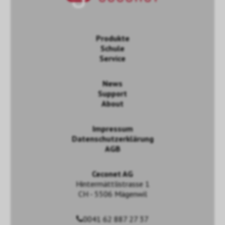
Produkte
Schule
Service
News
Support
About
Impressum
Datenschutzerklärung
AGB
Ceconet AG
Hintermättlistrasse 1
CH - 5506 Mägenwil
0041 62 887 27 37