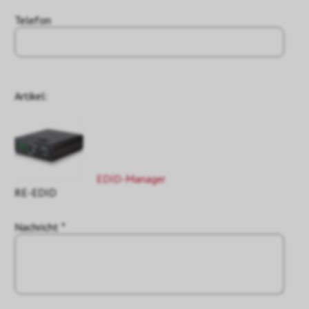
Telefon
Artikel:
EDID-Manager
RE-EDID
Nachricht *