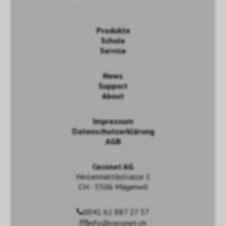
Produkte
Schule
Service
News
Support
About
Impressum
Datenschutzerklärung
AGB
Ceconet AG
Hintermättlistrasse 1
CH - 5506 Mägenwil
0041 62 887 27 37
info@ceconet.ch