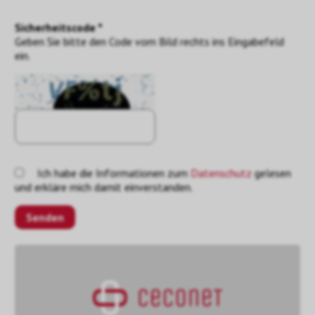
Sicherheitscode *
Geben Sie bitte den Code vom Bild rechts ins Eingabefeld
ein.
Ich habe die Informationen zum
Datenschutz
gelesen
und erkläre mich damit einverstanden.