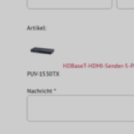
Artikel:
HDBaseT-HDMI-Sender-5-P
PUV-1530TX
Nachricht *