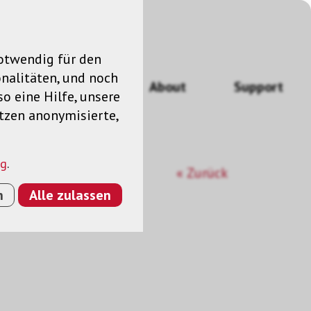
notwendig für den
nalitäten, und noch
ngen
News
About
Support
so eine Hilfe, unsere
utzen anonymisierte,
ng
.
« Zurück
n
Alle zulassen