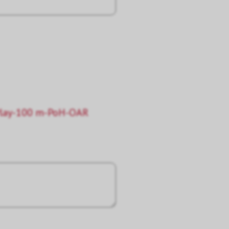
lay-100 m-PoH-OAR