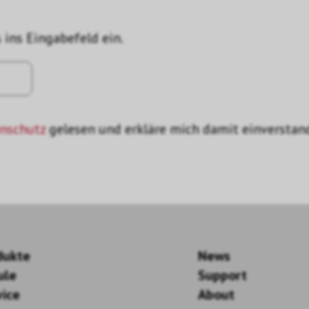
 ins Eingabefeld ein.
nschutz
gelesen und erkläre mich damit einverstan
dukte
News
ule
Support
vice
About