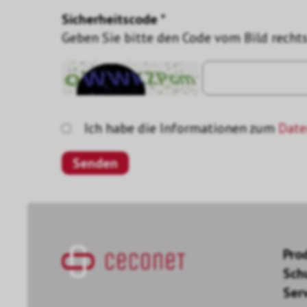
Sicherheitscode *
Geben Sie bitte den Code vom Bild rechts
Ich habe die Informationen zum
Date
Pro
Sch
Ser