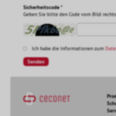
Sicherheitscode *
Geben Sie bitte den Code vom Bild rechts
Ich habe die Informationen zum
Date
Pro
Sch
Ser