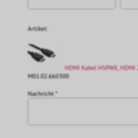
Artikel:
HDMI Kabel HSPWE, HDMI 2
M01.02.660300
Nachricht *