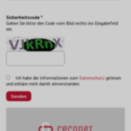
Sicherheitscode *
Geben Sie bitte den Code vom Bild rechts ins Eingabefeld
ein.
Ich habe die Informationen zum
Datenschutz
gelesen
und erkläre mich damit einverstanden.