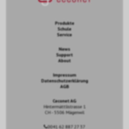
Produkte
Schule
Service
News
Support
About
Impressum
Datenschutzerklärung
AGB
Ceconet AG
Hintermättlistrasse 1
CH - 5506 Mägenwil
0041 62 887 27 37