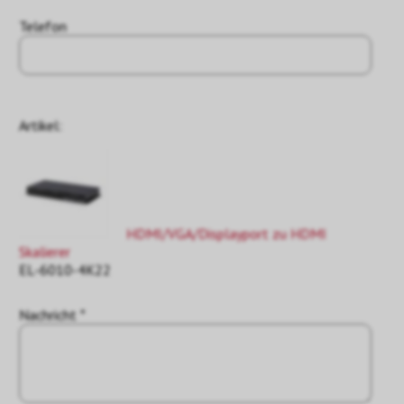
Telefon
Artikel:
HDMI/VGA/Displayport zu HDMI
Skalierer
EL-6010-4K22
Nachricht *