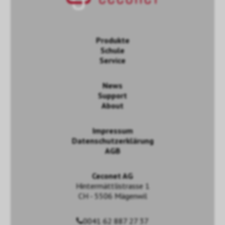
Produkte
Schule
Service
News
Support
About
Impressum
Datenschutzerklärung
AGB
Ceconet AG
Hintermättlistrasse 1
CH - 5506 Mägenwil
0041 62 887 27 37