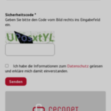
Sicherheitscode *
Geben Sie bitte den Code vom Bild rechts ins Eingabefeld
ein.
Ich habe die Informationen zum
Datenschutz
gelesen
und erkläre mich damit einverstanden.