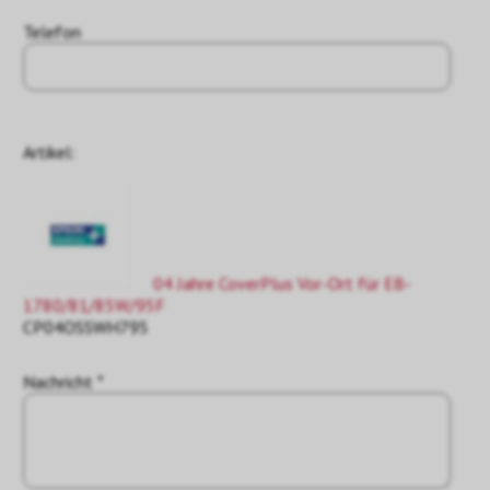
Telefon
Artikel:
04 Jahre CoverPlus Vor-Ort für EB-
1780/81/85W/95F
CP04OSSWH795
Nachricht *