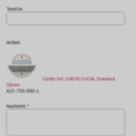
Telefon
Artikel:
Combi-Set 2xRJ45/1xClik, Standard
58mm
A25-750-000-1
Nachricht *