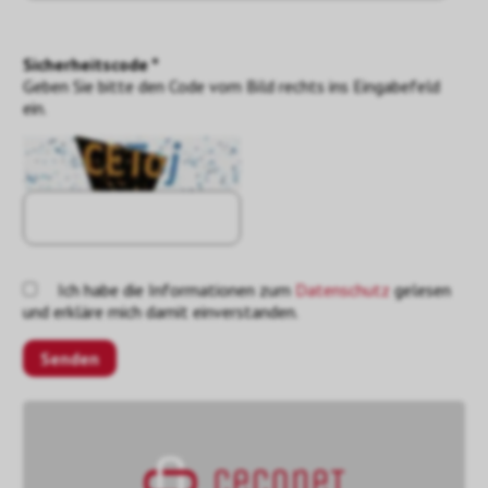
Sicherheitscode *
Geben Sie bitte den Code vom Bild rechts ins Eingabefeld
ein.
Ich habe die Informationen zum
Datenschutz
gelesen
und erkläre mich damit einverstanden.