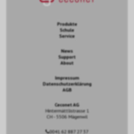
Produkte
Schule
Service
News
Support
About
Impressum
Datenschutzerklärung
AGB
Ceconet AG
Hintermättlistrasse 1
CH - 5506 Mägenwil
0041 62 887 27 37